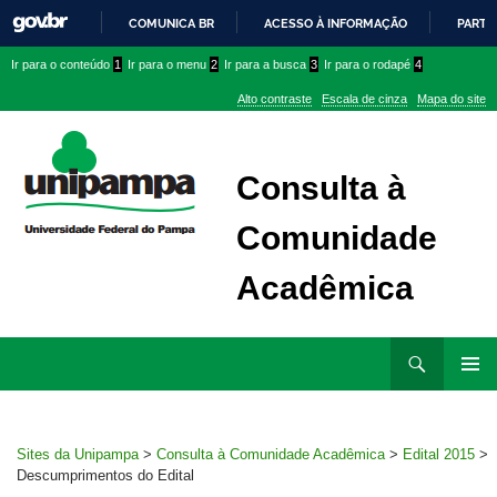
COMUNICA BR
ACESSO À INFORMAÇÃO
PARTI
IR
Ir
Ir
Ir
Ir para o conteúdo
1
Ir para o menu
2
Ir para a busca
3
Ir para o rodapé
4
PARA
para
para
para
O
Alto contraste
Escala de cinza
Mapa do site
CONTEÚDO
conteúdo
menu
menu
superior
lateral
Consulta à
Comunidade
Acadêmica
Ir
Pesquisar
para
MENU
rodapé
PRINCI
Sites da Unipampa
>
Consulta à Comunidade Acadêmica
>
Edital 2015
>
Descumprimentos do Edital