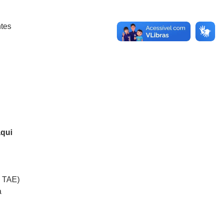
ntes
aqui
e TAE)
a