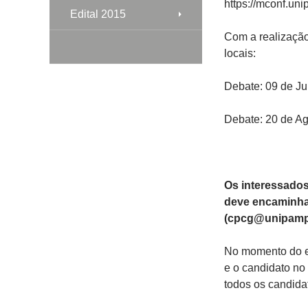
https://mconf.u
Edital 2015
Com a realização 
locais:
Debate: 09 de Ju
Debate: 20 de A
Os interessados
deve encaminhar
(cpcg@unipampa
No momento do en
e o candidato no
todos os candida