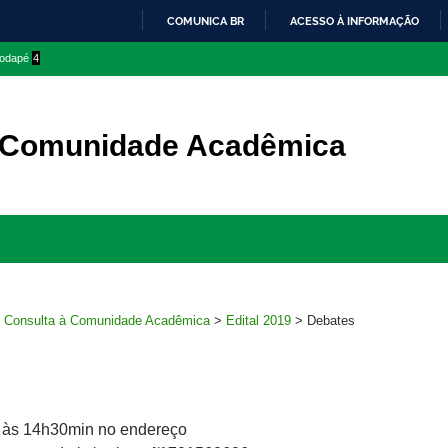
COMUNICA BR
ACESSO À INFORMAÇÃO
IR
 rodapé
4
PARA
O
CONTEÚDO
à Comunidade Acadêmica
Ir
para
rodapé
>
Consulta à Comunidade Acadêmica
>
Edital 2019
>
Debates
rá às 14h30min no endereço