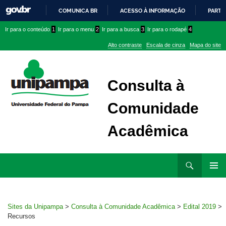
COMUNICA BR
ACESSO À INFORMAÇÃO
PARTI
IR
Ir
Ir
Ir
Ir para o conteúdo
1
Ir para o menu
2
Ir para a busca
3
Ir para o rodapé
4
PARA
para
para
para
O
Alto contraste
Escala de cinza
Mapa do site
CONTEÚDO
conteúdo
menu
menu
superior
lateral
Consulta à
Comunidade
Acadêmica
Ir
Pesquisar
para
MENU
rodapé
PRINCI
Sites da Unipampa
>
Consulta à Comunidade Acadêmica
>
Edital 2019
>
Recursos