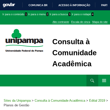
COMUNICA BR
ACESSO À INFORMAÇÃO
PARTI
IR
Ir
Ir
Ir
Ir para o conteúdo
1
Ir para o menu
2
Ir para a busca
3
Ir para o rodapé
4
PARA
para
para
para
O
Alto contraste
Escala de cinza
Mapa do site
CONTEÚDO
conteúdo
menu
menu
superior
lateral
Consulta à
Comunidade
Acadêmica
Ir
Pesquisar
para
MENU
rodapé
PRINCI
Sites da Unipampa
>
Consulta à Comunidade Acadêmica
>
Edital 2019
>
Planos de Gestão