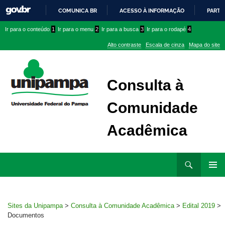
COMUNICA BR
ACESSO À INFORMAÇÃO
PARTI
IR
Ir
Ir
Ir
Ir para o conteúdo
1
Ir para o menu
2
Ir para a busca
3
Ir para o rodapé
4
PARA
para
para
para
O
Alto contraste
Escala de cinza
Mapa do site
CONTEÚDO
conteúdo
menu
menu
superior
lateral
Consulta à
Comunidade
Acadêmica
Ir
Pesquisar
para
MENU
rodapé
PRINCI
Sites da Unipampa
>
Consulta à Comunidade Acadêmica
>
Edital 2019
>
Documentos