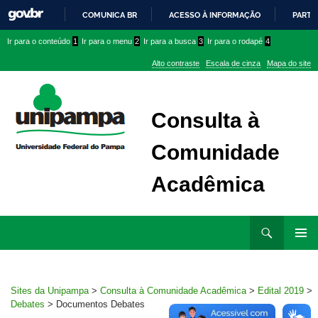
COMUNICA BR
ACESSO À INFORMAÇÃO
PARTI
IR
Ir
Ir
Ir
Ir para o conteúdo
1
Ir para o menu
2
Ir para a busca
3
Ir para o rodapé
4
PARA
para
para
para
O
Alto contraste
Escala de cinza
Mapa do site
CONTEÚDO
conteúdo
menu
menu
superior
lateral
Consulta à
Comunidade
Acadêmica
Ir
Pesquisar
para
MENU
rodapé
PRINCI
Sites da Unipampa
>
Consulta à Comunidade Acadêmica
>
Edital 2019
>
Debates
>
Documentos Debates