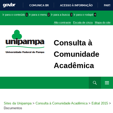
COMUNICA BR
ACESSO À INFORMAÇÃO
PARTI
IR
Ir
Ir
Ir
Ir para o conteúdo
1
Ir para o menu
2
Ir para a busca
3
Ir para o rodapé
4
PARA
para
para
para
O
Alto contraste
Escala de cinza
Mapa do site
CONTEÚDO
conteúdo
menu
menu
superior
lateral
Consulta à
Comunidade
Acadêmica
Ir
Pesquisar
para
MENU
rodapé
PRINCI
Sites da Unipampa
>
Consulta à Comunidade Acadêmica
>
Edital 2015
>
Documentos