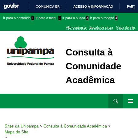
COMUNICA BR
ACESSO À INFORMAÇÃO
PARTI
IR
Ir
Ir
Ir
Ir para o conteúdo
1
Ir para o menu
2
Ir para a busca
3
Ir para o rodapé
4
PARA
para
para
para
O
Alto contraste
Escala de cinza
Mapa do site
CONTEÚDO
conteúdo
menu
menu
superior
lateral
Consulta à
Comunidade
Acadêmica
Ir
Pesquisar
para
MENU
rodapé
PRINCI
Sites da Unipampa
>
Consulta à Comunidade Acadêmica
>
Mapa do Site
>