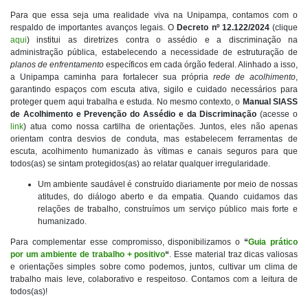
Para que essa seja uma realidade viva na Unipampa, contamos com o
respaldo de importantes avanços legais. O
Decreto nº 12.122/2024
(clique
aqui
) institui as diretrizes contra o assédio e a discriminação na
administração pública, estabelecendo a necessidade de estruturação de
planos de enfrentamento
específicos em cada órgão federal. Alinhado a isso,
a Unipampa caminha para fortalecer sua própria
rede de acolhimento
,
garantindo espaços com escuta ativa, sigilo e cuidado necessários para
proteger quem aqui trabalha e estuda. No mesmo contexto, o
Manual SIASS
de Acolhimento e Prevenção do Assédio e da Discriminação
(acesse o
link
) atua como nossa cartilha de orientações. Juntos, eles não apenas
orientam contra desvios de conduta, mas estabelecem ferramentas de
escuta, acolhimento humanizado às vítimas e canais seguros para que
todos(as) se sintam protegidos(as) ao relatar qualquer irregularidade.
Um ambiente saudável é construído diariamente por meio de nossas
atitudes, do diálogo aberto e da empatia. Quando cuidamos das
relações de trabalho, construímos um serviço público mais forte e
humanizado.
Para complementar esse compromisso, disponibilizamos o
“
Guia prático
por um ambiente de trabalho + positivo
“
. Esse material traz dicas valiosas
e orientações simples sobre como podemos, juntos, cultivar um clima de
trabalho mais leve, colaborativo e respeitoso.
Contamos com a leitura de
todos(as)!