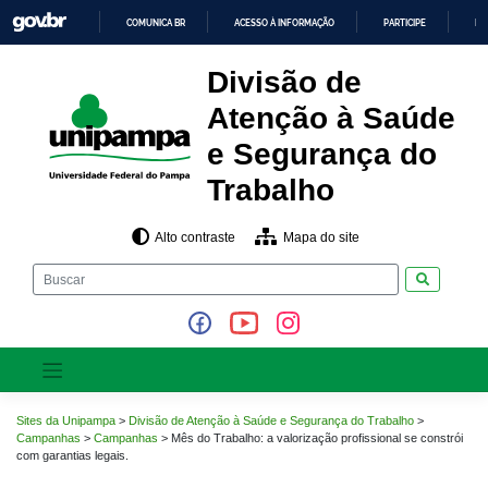
Pular
COMUNICA BR
ACESSO À INFORMAÇÃO
PARTICIPE
LE
para
o
IR
PARA
conteúdo
Divisão de
O
CONTEÚDO
Atenção à Saúde
e Segurança do
Trabalho
Alto contraste
Mapa do site
Pesquisar
Sites da Unipampa
>
Divisão de Atenção à Saúde e Segurança do Trabalho
>
Campanhas
>
Campanhas
>
Mês do Trabalho: a valorização profissional se constrói
com garantias legais.