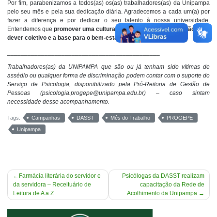
Por fim, parabenizamos a todos(as) os(as) trabalhadores(as) da Unipampa
pelo seu mês e pela sua dedicação diária. Agradecemos a cada um(a) por
fazer a diferença e por dedicar o seu talento à nossa universidade.
Entendemos que
promover uma cultura de acolhimento e prevenção é um
dever coletivo e a base para o bem-estar de todos(as)
.
_____________________________________________
Trabalhadores(as) da UNIPAMPA que são ou já tenham sido vítimas de
assédio ou qualquer forma de discriminação podem contar com o suporte do
Serviço de Psicologia, disponibilizado pela Pró-Reitoria de Gestão de
Pessoas (
psicologia.progepe@unipampa.edu.br
) – caso sintam
necessidade desse acompanhamento.
Tags:
Campanhas
DASST
Mês do Trabalho
PROGEPE
Unipampa
Navegação
Farmácia literária do servidor e
Psicólogas da DASST realizam
da servidora – Receituário de
capacitação da Rede de
de
Leitura de A a Z
Acolhimento da Unipampa
Post