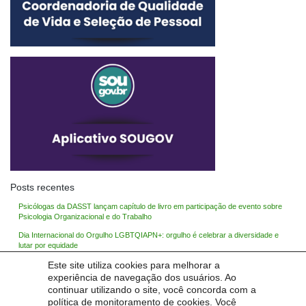
Posts recentes
Psicólogas da DASST lançam capítulo de livro em participação de evento sobre
Psicologia Organizacional e do Trabalho
Dia Internacional do Orgulho LGBTQIAPN+: orgulho é celebrar a diversidade e
lutar por equidade
Este site utiliza cookies para melhorar a
Psicólogas da DASST realizam capacitação da Rede de Acolhimento da
Unipampa
experiência de navegação dos usuários. Ao
continuar utilizando o site, você concorda com a
Mês do Trabalho: a valorização profissional se constrói com garantias legais.
política de monitoramento de cookies. Você