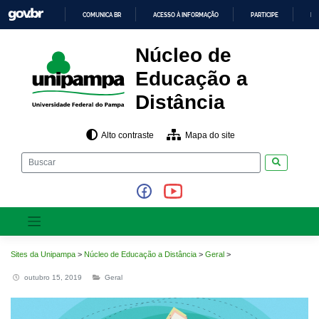
Pular
COMUNICA BR
ACESSO À INFORMAÇÃO
PARTICIPE
LE
para
o
IR
PARA
conteúdo
Núcleo de
O
CONTEÚDO
Educação a
Distância
Alto contraste
Mapa do site
Pesquisar
Sites da Unipampa
>
Núcleo de Educação a Distância
>
Geral
>
outubro 15, 2019
Geral