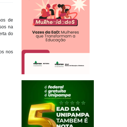
sos de
sos na
erta do
dos nos