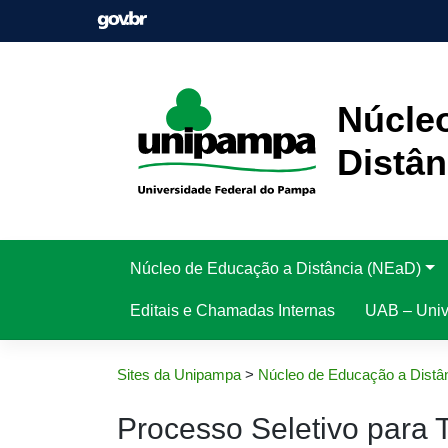
Pular
para
o
conteúdo
Núcle
Distân
Núcleo de Educação a Distância (NEaD)
Editais e Chamadas Internas
UAB – Unive
Sites da Unipampa
>
Núcleo de Educação a Distâ
Processo Seletivo para 