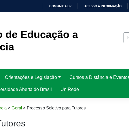
COMUNICA BR
ACESSO À INFORMAÇÃO
IR
PARA
O
CONTEÚDO
o de Educação a
cia
Orientações e Legislação
Cursos a Distância e Evento
rsidade Aberta do Brasil
UniRede
ncia
>
Geral
>
Processo Seletivo para Tutores
Tutores