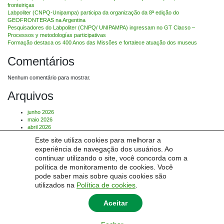
fronteiriças
Labpoliter (CNPQ-Unipampa) participa da organização da 8ª edição do
GEOFRONTERAS na Argentina
Pesquisadores do Labpoliter (CNPQ/ UNIPAMPA) ingressam no GT Clacso –
Processos y metodologías participativas
Formação destaca os 400 Anos das Missões e fortalece atuação dos museus
Comentários
Nenhum comentário para mostrar.
Arquivos
junho 2026
maio 2026
abril 2026
março 2026
Este site utiliza cookies para melhorar a
julho 2025
experiência de navegação dos usuários. Ao
Categorias
continuar utilizando o site, você concorda com a
política de monitoramento de cookies. Você
pode saber mais sobre quais cookies são
Sem categoria
utilizados na
Política de cookies
.
Aceitar
© 2026
Labpoliter - Laboratório de Políticas Públicas e Territórios Fronteiriços