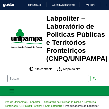
Pular
COMUNICA BR
ACESSO À INFORMAÇÃO
PARTICIPE
LE
para
o
IR
PARA
conteúdo
Labpoliter –
O
CONTEÚDO
Laboratório de
Políticas Públicas
e Territórios
Fronteiriços
(CNPQ/UNIPAMPA)
Alto contraste
Mapa do site
Pesquisar
Sites da Unipampa
>
Labpoliter - Laboratório de Políticas Públicas e Territórios
Fronteiriços (CNPQ/UNIPAMPA)
>
Sem categoria
>
Pesquisadores do Labpoliter