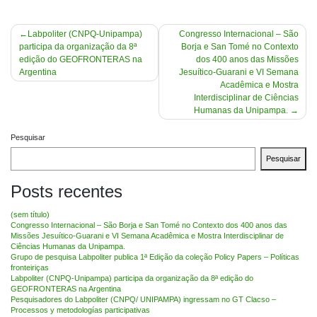
Navegação
Labpoliter (CNPQ-Unipampa)
Congresso Internacional – São
participa da organização da 8ª
Borja e San Tomé no Contexto
de
edição do GEOFRONTERAS na
dos 400 anos das Missões
Post
Argentina
Jesuítico-Guarani e VI Semana
Acadêmica e Mostra
Interdisciplinar de Ciências
Humanas da Unipampa.
Pesquisar
Pesquisar
Posts recentes
(sem título)
Congresso Internacional – São Borja e San Tomé no Contexto dos 400 anos das
Missões Jesuítico-Guarani e VI Semana Acadêmica e Mostra Interdisciplinar de
Ciências Humanas da Unipampa.
Grupo de pesquisa Labpoliter publica 1ª Edição da coleção Policy Papers – Políticas
fronteiriças
Labpoliter (CNPQ-Unipampa) participa da organização da 8ª edição do
GEOFRONTERAS na Argentina
Pesquisadores do Labpoliter (CNPQ/ UNIPAMPA) ingressam no GT Clacso –
Processos y metodologías participativas