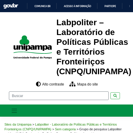
Pular
COMUNICA BR
ACESSO À INFORMAÇÃO
PARTICIPE
LE
para
o
IR
PARA
conteúdo
Labpoliter –
O
CONTEÚDO
Laboratório de
Políticas Públicas
e Territórios
Fronteiriços
(CNPQ/UNIPAMPA)
Alto contraste
Mapa do site
Pesquisar
Sites da Unipampa
>
Labpoliter - Laboratório de Políticas Públicas e Territórios
Fronteiriços (CNPQ/UNIPAMPA)
>
Sem categoria
>
Grupo de pesquisa Labpoliter