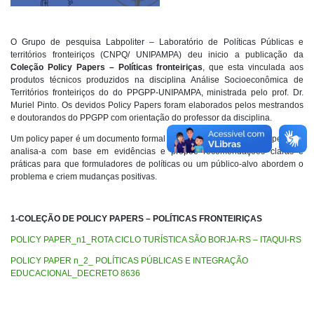
O Grupo de pesquisa Labpoliter – Laboratório de Políticas Públicas e
territórios fronteiriços (CNPQ/ UNIPAMPA) deu inicio a publicação da
Coleção Policy Papers – Políticas fronteiriças
, que esta vinculada aos
produtos técnicos produzidos na disciplina Análise Socioeconômica de
Territórios fronteiriços do do PPGPP-UNIPAMPA, ministrada pelo prof. Dr.
Muriel Pinto. Os devidos Policy Papers foram elaborados pelos mestrandos
e doutorandos do PPGPP com orientação do professor da disciplina.
Um policy paper é um documento formal que define uma questão específica,
analisa-a com base em evidências e propõe recomendações claras e
práticas para que formuladores de políticas ou um público-alvo abordem o
problema e criem mudanças positivas.
1-COLEÇÃO DE POLICY PAPERS – POLÍTICAS FRONTEIRIÇAS
POLICY PAPER_n1_ROTA CICLO TURÍSTICA SÃO BORJA-RS – ITAQUI-RS
POLICY PAPER n_2_ POLÍTICAS PÚBLICAS E INTEGRAÇÃO
EDUCACIONAL_DECRETO 8636