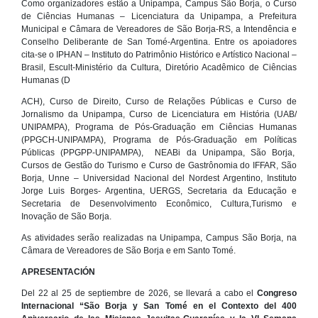
Como organizadores estão
a Unipampa, Campus São Borja, o Curso
de Ciências Humanas – Licenciatura da Unipampa, a Prefeitura
Municipal e Câmara de Vereadores de São Borja-RS,
a Intendência e
Conselho Deliberante de San Tomé-Argentina. Entre os apoiadores
cita-se o IPHAN – Instituto do Patrimônio Histórico e Artístico Nacional –
Brasil, Escult-Ministério da Cultura,
Diretório Acadêmico de Ciências
Humanas (D
ACH), Curso de Direito, Curso de Relações Públicas e Curso de
Jornalismo da Unipampa, Curso de Licenciatura em História (UAB/
UNIPAMPA), Programa de Pós-Graduação em Ciências Humanas
(PPGCH-UNIPAMPA), Programa de Pós-Graduação em Políticas
Públicas (PPGPP-UNIPAMPA), NEABi da Unipampa, São Borja,
Cursos de Gestão do Turismo e Curso de Gastrônomia do IFFAR, São
Borja, Unne – Universidad Nacional del Nordest Argentino, Instituto
Jorge Luis Borges- Argentina, UERGS, Secretaria da Educação e
Secretaria de Desenvolvimento Econômico, Cultura,Turismo e
Inovação de São Borja.
As atividades serão realizadas na Unipampa, Campus São Borja, na
Câmara de Vereadores de São Borja e em Santo Tomé.
APRESENTACIÓN
Del 22 al 25 de septiembre de 2026, se llevará a cabo el
Congreso
Internacional “São Borja y San Tomé en el Contexto del 400