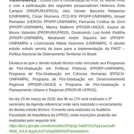
Transfronteiriça”,
contou com a coordenação do Prof. Dr. Muriel Pinto
e com a participação dos seguintes pesquisadores Heleniza Ávila
Campos (PROPUR/UFRGS), Alex Sander Barcelos Retamoso
(UNIPAMPA), César Filomena (TCE-RS/ PPGPP-UNIPAMPA), Ismael
Ramadan (UERGS/ PPGPP-UNIPAMPA), Fernanda Cristina de Zorzi
(PPGPP-UNIPAMPA), Marina Mattione (PPGDR-UNIJUÍ), Kauize de
Moura Valandro (PROPUR/UFRGS), Doutorando Luis André Padilha
(PPGPP-UNIPAMPA), Mestrando André Siqueira Iser (PPGPP-
UNIPAMPA) e Licencianda Nitiele Guerreiro (UNIPAMPA). O devido
estudo estudo servirá de base para a implementação da PNOT –
Política Nacional de Ordenamento Territorial no Brasil.
Destaca-se que o devido estudo técnico esta vinculado aos Programas
de Pós-Graduação em Políticas Públicas (PPGPP-UNIPAMPA),
Programa de Pós-Graduação em Ciências Humanas (PPGCH-
UNIPAMPA), Programa de Pós-Graduação em Desenvolvimento
Regional (PPGDR-UNIJUÍ) e Programa de Pós-Graduação e
Planejamento Urbano e Regional (PROPUR-UFRGS).
No dia 20 de março de 2026, das 9h as 17h será realizado o 3º
seminário da Agenda referencial onde será realizado o encerramento
do devido estudo técnico. O evento será realizado no Auditório
Faculdade de Arquitetura da UFRGS, onde inscrições poderão ser
realizadas pelo seguinte link:
https://docs.google.com/forms/d/e/1FAIpQLSdbEVG1Fga1aw2aI8-
4NM_sVL6-4ygAzAzl7o0qq586N93f7w/viewform