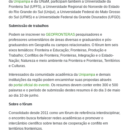
da
Unipampa
e da UNaM, participam também a Universidade da
Fronteira Sul (UFFS), a Universidade Regional do Noroeste do Estado
do Rio Grande do Sul (Unijui), a Universidade Federal do Mato Grosso
do Sul (UFMS) e a Universidade Federal da Grande Dourados (UFGD).
Submissão de trabalhos
Podem se inscrever no
GEOFRONTERAS
pesquisadores e
professores universitários de áreas diversas e graduandos e pós-
graduandos em Geografia ou campos relacionados. O fórum tem seis
eixos temáticos: Fronteira e Educação; Fronteiras, Produção e
Trabalho; Conflitos de Fronteira; Fronteiras, Integração e o Estado-
Nação; Natureza e meio ambiente na Fronteira e Fronteiras, Territórios
e Culturas.
Interessados da comunidade acadêmica da
Unipampa
e demais
instituições da região podem encaminhar suas propostas através
do
portal oficial do evento
. Os resumos devem conter entre 300 e 500
palavras e o período de submissão destes resumos é do dia 3 de maio
ao dia 10 de junho.
Sobre o fórum
Consolidado desde 2011 como um fórum de referência interdisciplinar,
o encontro busca fortalecer redes acadêmicas e promover o
intercâmbio científico sobre temas de cooperação e conflito em
territórios fronteiriços.