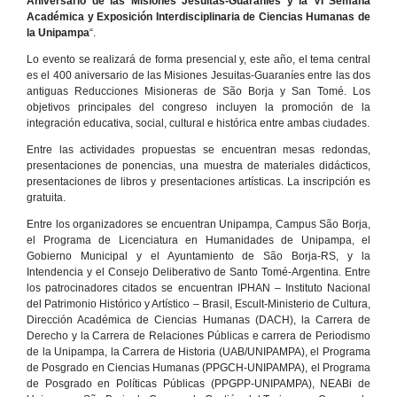
Aniversario de las Misiones Jesuitas-Guaraníes y la VI Semana
Académica y Exposición Interdisciplinaria de Ciencias Humanas de
la Unipampa
“.
Lo evento se realizará de forma presencial y, este año, el tema central
es el 400 aniversario de las Misiones Jesuitas-Guaraníes entre las dos
antiguas Reducciones Misioneras de São Borja y San Tomé. Los
objetivos principales del congreso incluyen la promoción de la
integración educativa, social, cultural e histórica entre ambas ciudades.
Entre las actividades propuestas se encuentran mesas redondas,
presentaciones de ponencias, una muestra de materiales didácticos,
presentaciones de libros y presentaciones artísticas. La inscripción es
gratuita.
Entre los organizadores se encuentran Unipampa, Campus São Borja,
el Programa de Licenciatura en Humanidades de Unipampa, el
Gobierno Municipal y el Ayuntamiento de São Borja-RS, y la
Intendencia y el Consejo Deliberativo de Santo Tomé-Argentina. Entre
los patrocinadores citados se encuentran IPHAN – Instituto Nacional
del Patrimonio Histórico y Artístico – Brasil, Escult-Ministerio de Cultura,
Dirección Académica de Ciencias Humanas (DACH), la Carrera de
Derecho y la Carrera de Relaciones Públicas e carrera de Periodismo
de la Unipampa, la Carrera de Historia (UAB/UNIPAMPA), el Programa
de Posgrado en Ciencias Humanas (PPGCH-UNIPAMPA), el Programa
de Posgrado en Políticas Públicas (PPGPP-UNIPAMPA), NEABi de