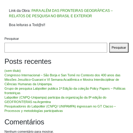
Link da Obra:
PARA ALÉM DAS FRONTEIRAS GEOGRÁFICAS –
RELATOS DE PESQUISA NO BRASIL E EXTERIOR
Boa leituras a Tod@s!!
Pesquisar
Pesquisar
Posts recentes
(sem título)
Congresso Internacional – São Borja e San Tomé no Contexto dos 400 anos das
Missões Jesuítico-Guarani e VI Semana Acadêmica e Mostra Interdisciplinar de
Ciências Humanas da Unipampa.
Grupo de pesquisa Labpoliter publica 1ª Edição da coleção Policy Papers – Políticas
fronteiriças
Labpoliter (CNPQ-Unipampa) participa da organização da 8ª edição do
GEOFRONTERAS na Argentina
Pesquisadores do Labpoliter (CNPQ/ UNIPAMPA) ingressam no GT Clacso –
Processos y metodologías participativas
Comentários
Nenhum comentário para mostrar.