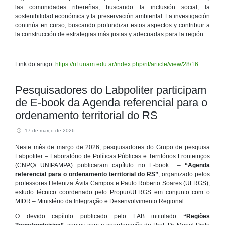
las comunidades ribereñas, buscando la inclusión social, la
sostenibilidad económica y la preservación ambiental. La investigación
continúa en curso, buscando profundizar estos aspectos y contribuir a
la construcción de estrategias más justas y adecuadas para la región.
Link do artigo:
https://rif.unam.edu.ar/index.php/rif/article/view/28/16
Pesquisadores do Labpoliter participam
de E-book da Agenda referencial para o
ordenamento territorial do RS
17 de março de 2026
Neste mês de março de 2026, pesquisadores do Grupo de pesquisa
Labpoliter – Laboratório de Políticas Públicas e Territórios Fronteiriços
(CNPQ/ UNIPAMPA) publicaram capítulo no E-book –
“Agenda
referencial para o ordenamento territorial do RS”
, organizado pelos
professores Heleniza Ávila Campos e Paulo Roberto Soares (UFRGS),
estudo técnico coordenado pelo Propur/UFRGS em conjunto com o
MIDR – Ministério da Integração e Desenvolvimento Regional.
O devido capítulo publicado pelo LAB intitulado
“Regiões