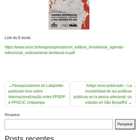
Link do E-book:
https://www.unisc.br/images/upload/com_editora_livro/ebook_agenda-
referencial_ordenamento-territorial-rs.pdf
Navegação
Pesaquisadores do Labpoliter
Artigo novo publicado – La
publicam livro sobre
invisibilidad de las políticas
de
Internacionalização entre PPGPP
públicas en la pesca artesanal: un
Post
e PPGCIC Unipampa
estudio en São Borja/RS
Pesquisar
Pesquisar
Posts recentes