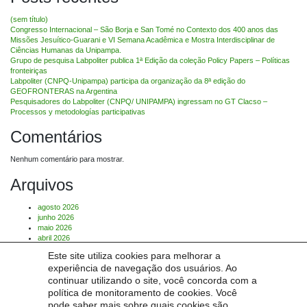
(sem título)
Congresso Internacional – São Borja e San Tomé no Contexto dos 400 anos das
Missões Jesuítico-Guarani e VI Semana Acadêmica e Mostra Interdisciplinar de
Ciências Humanas da Unipampa.
Grupo de pesquisa Labpoliter publica 1ª Edição da coleção Policy Papers – Políticas
fronteiriças
Labpoliter (CNPQ-Unipampa) participa da organização da 8ª edição do
GEOFRONTERAS na Argentina
Pesquisadores do Labpoliter (CNPQ/ UNIPAMPA) ingressam no GT Clacso –
Processos y metodologías participativas
Comentários
Nenhum comentário para mostrar.
Arquivos
agosto 2026
junho 2026
maio 2026
abril 2026
março 2026
Este site utiliza cookies para melhorar a
julho 2025
experiência de navegação dos usuários. Ao
Categorias
continuar utilizando o site, você concorda com a
política de monitoramento de cookies. Você
pode saber mais sobre quais cookies são
Sem categoria