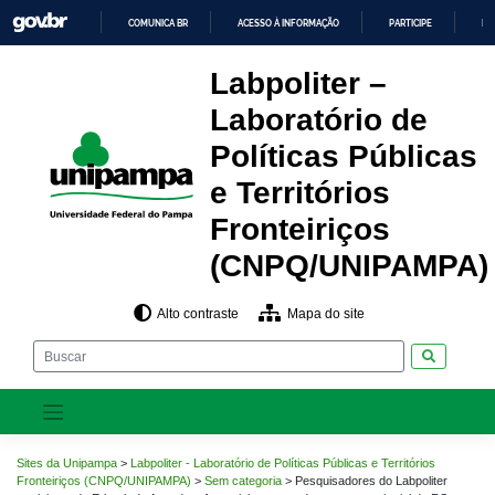
Pular
COMUNICA BR
ACESSO À INFORMAÇÃO
PARTICIPE
LE
para
o
IR
PARA
conteúdo
Labpoliter –
O
CONTEÚDO
Laboratório de
Políticas Públicas
e Territórios
Fronteiriços
(CNPQ/UNIPAMPA)
Alto contraste
Mapa do site
Pesquisar
Sites da Unipampa
>
Labpoliter - Laboratório de Políticas Públicas e Territórios
Fronteiriços (CNPQ/UNIPAMPA)
>
Sem categoria
>
Pesquisadores do Labpoliter