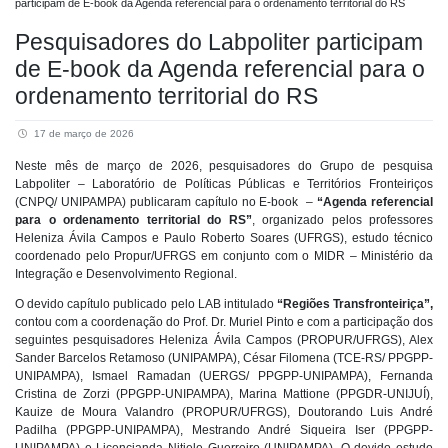
participam de E-book da Agenda referencial para o ordenamento territorial do RS
Pesquisadores do Labpoliter participam
de E-book da Agenda referencial para o
ordenamento territorial do RS
17 de março de 2026
Neste mês de março de 2026, pesquisadores do Grupo de pesquisa
Labpoliter – Laboratório de Políticas Públicas e Territórios Fronteiriços
(CNPQ/ UNIPAMPA) publicaram capítulo no E-book –
“Agenda referencial
para o ordenamento territorial do RS”
, organizado pelos professores
Heleniza Ávila Campos e Paulo Roberto Soares (UFRGS), estudo técnico
coordenado pelo Propur/UFRGS em conjunto com o MIDR – Ministério da
Integração e Desenvolvimento Regional.
O devido capítulo publicado pelo LAB intitulado
“Regiões Transfronteiriça”,
contou com a coordenação do Prof. Dr. Muriel Pinto e com a participação dos
seguintes pesquisadores Heleniza Ávila Campos (PROPUR/UFRGS), Alex
Sander Barcelos Retamoso (UNIPAMPA), César Filomena (TCE-RS/ PPGPP-
UNIPAMPA), Ismael Ramadan (UERGS/ PPGPP-UNIPAMPA), Fernanda
Cristina de Zorzi (PPGPP-UNIPAMPA), Marina Mattione (PPGDR-UNIJUÍ),
Kauize de Moura Valandro (PROPUR/UFRGS), Doutorando Luis André
Padilha (PPGPP-UNIPAMPA), Mestrando André Siqueira Iser (PPGPP-