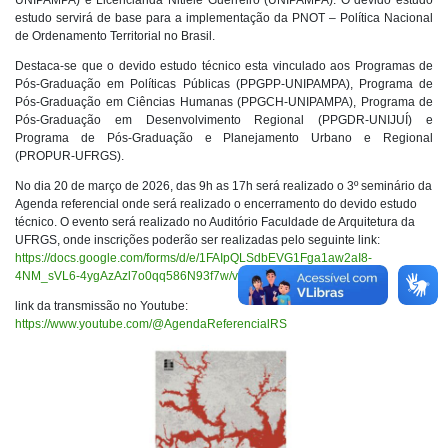
UNIPAMPA) e Licencianda Nitiele Guerreiro (UNIPAMPA). O devido estudo
estudo servirá de base para a implementação da PNOT – Política Nacional
de Ordenamento Territorial no Brasil.
Destaca-se que o devido estudo técnico esta vinculado aos Programas de
Pós-Graduação em Políticas Públicas (PPGPP-UNIPAMPA), Programa de
Pós-Graduação em Ciências Humanas (PPGCH-UNIPAMPA), Programa de
Pós-Graduação em Desenvolvimento Regional (PPGDR-UNIJUÍ) e
Programa de Pós-Graduação e Planejamento Urbano e Regional
(PROPUR-UFRGS).
No dia 20 de março de 2026, das 9h as 17h será realizado o 3º seminário da
Agenda referencial onde será realizado o encerramento do devido estudo
técnico. O evento será realizado no Auditório Faculdade de Arquitetura da
UFRGS, onde inscrições poderão ser realizadas pelo seguinte link:
https://docs.google.com/forms/d/e/1FAIpQLSdbEVG1Fga1aw2aI8-
4NM_sVL6-4ygAzAzl7o0qq586N93f7w/viewform
link da transmissão no Youtube:
https://www.youtube.com/@AgendaReferencialRS