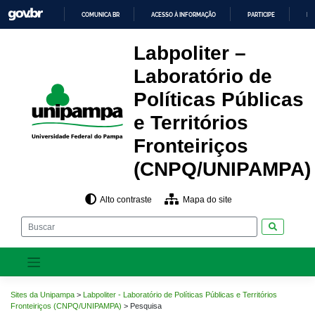
Pular
COMUNICA BR
ACESSO À INFORMAÇÃO
PARTICIPE
LE
para
o
IR
PARA
conteúdo
Labpoliter –
O
CONTEÚDO
Laboratório de
Políticas Públicas
e Territórios
Fronteiriços
(CNPQ/UNIPAMPA)
Alto contraste
Mapa do site
Pesquisar
Sites da Unipampa
>
Labpoliter - Laboratório de Políticas Públicas e Territórios
Fronteiriços (CNPQ/UNIPAMPA)
>
Pesquisa