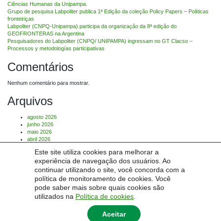
Ciências Humanas da Unipampa.
Grupo de pesquisa Labpoliter publica 1ª Edição da coleção Policy Papers – Políticas
fronteiriças
Labpoliter (CNPQ-Unipampa) participa da organização da 8ª edição do
GEOFRONTERAS na Argentina
Pesquisadores do Labpoliter (CNPQ/ UNIPAMPA) ingressam no GT Clacso –
Processos y metodologías participativas
Comentários
Nenhum comentário para mostrar.
Arquivos
agosto 2026
junho 2026
maio 2026
abril 2026
março 2026
Este site utiliza cookies para melhorar a
julho 2025
experiência de navegação dos usuários. Ao
Categorias
continuar utilizando o site, você concorda com a
política de monitoramento de cookies. Você
pode saber mais sobre quais cookies são
Sem categoria
utilizados na
Política de cookies
.
Aceitar