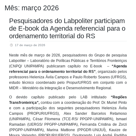
Mês:
março 2026
Pesquisadores do Labpoliter participam
de E-book da Agenda referencial para o
ordenamento territorial do RS
17 de março de 2026
Neste mês de março de 2026, pesquisadores do Grupo de pesquisa
Labpoliter – Laboratório de Políticas Públicas e Territórios Fronteiriços
(CNPQ/ UNIPAMPA) publicaram capítulo no E-book –
“Agenda
referencial para o ordenamento territorial do RS”
, organizado pelos
professores Heleniza Ávila Campos e Paulo Roberto Soares (UFRGS),
estudo técnico coordenado pelo Propur/UFRGS em conjunto com o
MIDR – Ministério da Integração e Desenvolvimento Regional.
O devido capítulo publicado pelo LAB intitulado
“Regiões
Transfronteiriça”,
contou com a coordenação do Prof. Dr. Muriel Pinto
e com a participação dos seguintes pesquisadores Heleniza Ávila
Campos (PROPUR/UFRGS), Alex Sander Barcelos Retamoso
(UNIPAMPA), César Filomena (TCE-RS/ PPGPP-UNIPAMPA), Ismael
Ramadan (UERGS/ PPGPP-UNIPAMPA), Fernanda Cristina de Zorzi
(PPGPP-UNIPAMPA), Marina Mattione (PPGDR-UNIJUÍ), Kauize de
Moura Valandro (PROPUR/UFRGS), Doutorando Luis André Padilha