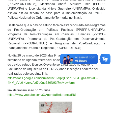
(PPGPP-UNIPAMPA), Mestrando André Siqueira Iser (PPGPP-
UNIPAMPA) e Licencianda Nitiele Guerreiro (UNIPAMPA). O devido
estudo estudo servirá de base para a implementação da PNOT –
Política Nacional de Ordenamento Territorial no Brasil.
Destaca-se que o devido estudo técnico esta vinculado aos Programas
de Pós-Graduação em Políticas Públicas (PPGPP-UNIPAMPA),
Programa de Pós-Graduação em Ciências Humanas (PPGCH-
UNIPAMPA), Programa de Pós-Graduação em Desenvolvimento
Regional (PPGDR-UNIJUÍ) e Programa de Pós-Graduação e
Planejamento Urbano e Regional (PROPUR-UFRGS).
No dia 20 de março de 2026, das 9h as 17h será realizado o 3º
seminário da Agenda referencial onde será realizado o encerramento
do devido estudo técnico. O evento será realizado no Auditório
Faculdade de Arquitetura da UFRGS, onde inscrições poderão ser
realizadas pelo seguinte link:
https://docs.google.com/forms/d/e/1FAIpQLSdbEVG1Fga1aw2aI8-
4NM_sVL6-4ygAzAzl7o0qq586N93f7w/viewform
link da transmissão no Youtube:
https://www.youtube.com/@AgendaReferencialRS