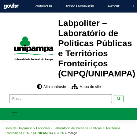
Pular
COMUNICA BR
ACESSO À INFORMAÇÃO
PARTICIPE
LE
para
o
IR
PARA
conteúdo
Labpoliter –
O
CONTEÚDO
Laboratório de
Políticas Públicas
e Territórios
Fronteiriços
(CNPQ/UNIPAMPA)
Alto contraste
Mapa do site
Pesquisar
Sites da Unipampa
>
Labpoliter - Laboratório de Políticas Públicas e Territórios
Fronteiriços (CNPQ/UNIPAMPA)
>
2026
>
março