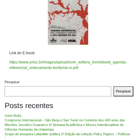
Link do E-book:
https://www.unisc.br/images/upload/com_editora_livro/ebook_agenda-
referencial_ordenamento-territorial-rs.pdf
Pesquisar
Pesquisar
Posts recentes
(sem título)
Congresso Internacional – São Borja e San Tomé no Contexto dos 400 anos das
Missões Jesuítico-Guarani e VI Semana Acadêmica e Mostra Interdisciplinar de
Ciências Humanas da Unipampa.
Grupo de pesquisa Labpoliter publica 1ª Edição da coleção Policy Papers – Políticas