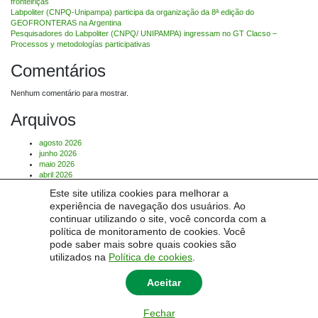
fronteiriças
Labpoliter (CNPQ-Unipampa) participa da organização da 8ª edição do
GEOFRONTERAS na Argentina
Pesquisadores do Labpoliter (CNPQ/ UNIPAMPA) ingressam no GT Clacso –
Processos y metodologías participativas
Comentários
Nenhum comentário para mostrar.
Arquivos
agosto 2026
junho 2026
maio 2026
abril 2026
março 2026
Este site utiliza cookies para melhorar a
julho 2025
experiência de navegação dos usuários. Ao
Categorias
continuar utilizando o site, você concorda com a
política de monitoramento de cookies. Você
pode saber mais sobre quais cookies são
Sem categoria
utilizados na
Política de cookies
.
Aceitar
© 2026
Labpoliter - Laboratório de Políticas Públicas e Territórios Fronteiriços
Fechar