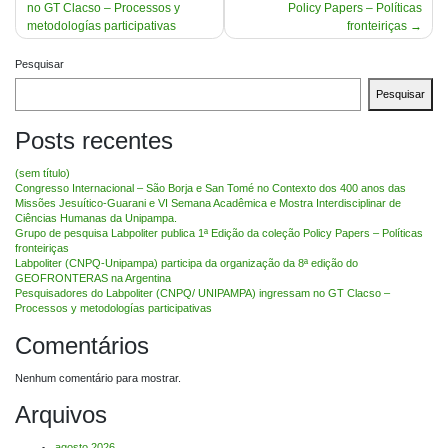
no GT Clacso – Processos y
Policy Papers – Políticas
Post
metodologías participativas
fronteiriças
Pesquisar
Pesquisar
Posts recentes
(sem título)
Congresso Internacional – São Borja e San Tomé no Contexto dos 400 anos das
Missões Jesuítico-Guarani e VI Semana Acadêmica e Mostra Interdisciplinar de
Ciências Humanas da Unipampa.
Grupo de pesquisa Labpoliter publica 1ª Edição da coleção Policy Papers – Políticas
fronteiriças
Labpoliter (CNPQ-Unipampa) participa da organização da 8ª edição do
GEOFRONTERAS na Argentina
Pesquisadores do Labpoliter (CNPQ/ UNIPAMPA) ingressam no GT Clacso –
Processos y metodologías participativas
Comentários
Nenhum comentário para mostrar.
Arquivos
agosto 2026