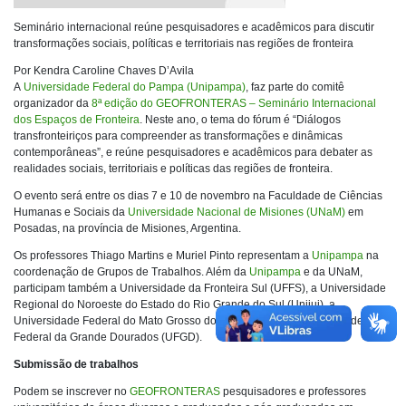
Seminário internacional reúne pesquisadores e acadêmicos para discutir
transformações sociais, políticas e territoriais nas regiões de fronteira
Por Kendra Caroline Chaves D’Avila
A
Universidade Federal do Pampa (Unipampa)
, faz parte do comitê
organizador da
8ª edição do GEOFRONTERAS – Seminário Internacional
dos Espaços de Fronteira
. Neste ano, o tema do fórum é “Diálogos
transfronteiriços para compreender as transformações e dinâmicas
contemporâneas”, e reúne pesquisadores e acadêmicos para debater as
realidades sociais, territoriais e políticas das regiões de fronteira.
O evento será entre os dias 7 e 10 de novembro na Faculdade de Ciências
Humanas e Sociais da
Universidade Nacional de Misiones (UNaM)
em
Posadas, na província de Misiones, Argentina.
Os professores Thiago Martins e Muriel Pinto representam a
Unipampa
na
coordenação de Grupos de Trabalhos. Além da
Unipampa
e da UNaM,
participam também a Universidade da Fronteira Sul (UFFS), a Universidade
Regional do Noroeste do Estado do Rio Grande do Sul (Unijui), a
Universidade Federal do Mato Grosso do Sul (UFMS) e a Universidade
Federal da Grande Dourados (UFGD).
Submissão de trabalhos
Podem se inscrever no
GEOFRONTERAS
pesquisadores e professores