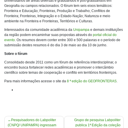
universitários de áreas diversas e graduandos e pós-graduandos em
Geografia ou campos relacionados. O fórum tem seis eixos temáticos:
Fronteira e Educação; Fronteiras, Produção e Trabalho; Conflitos de
Fronteira; Fronteiras, Integração e o Estado-Nação; Natureza e meio
ambiente na Fronteira e Fronteiras, Territórios e Culturas.
Interessados da comunidade acadêmica da
Unipampa
e demais instituições
da região podem encaminhar suas propostas através do
portal oficial do
evento
. Os resumos devem conter entre 300 e 500 palavras e o período de
submissão destes resumos é do dia 3 de maio ao dia 10 de junho.
Sobre o fórum
Consolidado desde 2011 como um fórum de referência interdisciplinar, o
encontro busca fortalecer redes acadêmicas e promover o intercâmbio
científico sobre temas de cooperação e conflito em territórios fronteiriços.
Para mais informações acesse o site da
8 ª edição do GEOFRONTERAS
.
Navegação
Pesquisadores do Labpoliter
Grupo de pesquisa Labpoliter
(CNPQ/ UNIPAMPA) ingressam
publica 1ª Edição da coleção
de