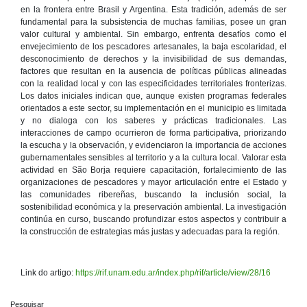
en la frontera entre Brasil y Argentina. Esta tradición, además de ser
fundamental para la subsistencia de muchas familias, posee un gran
valor cultural y ambiental. Sin embargo, enfrenta desafíos como el
envejecimiento de los pescadores artesanales, la baja escolaridad, el
desconocimiento de derechos y la invisibilidad de sus demandas,
factores que resultan en la ausencia de políticas públicas alineadas
con la realidad local y con las especificidades territoriales fronterizas.
Los datos iniciales indican que, aunque existen programas federales
orientados a este sector, su implementación en el municipio es limitada
y no dialoga con los saberes y prácticas tradicionales. Las
interacciones de campo ocurrieron de forma participativa, priorizando
la escucha y la observación, y evidenciaron la importancia de acciones
gubernamentales sensibles al territorio y a la cultura local. Valorar esta
actividad en São Borja requiere capacitación, fortalecimiento de las
organizaciones de pescadores y mayor articulación entre el Estado y
las comunidades ribereñas, buscando la inclusión social, la
sostenibilidad económica y la preservación ambiental. La investigación
continúa en curso, buscando profundizar estos aspectos y contribuir a
la construcción de estrategias más justas y adecuadas para la región.
Link do artigo:
https://rif.unam.edu.ar/index.php/rif/article/view/28/16
Pesquisar