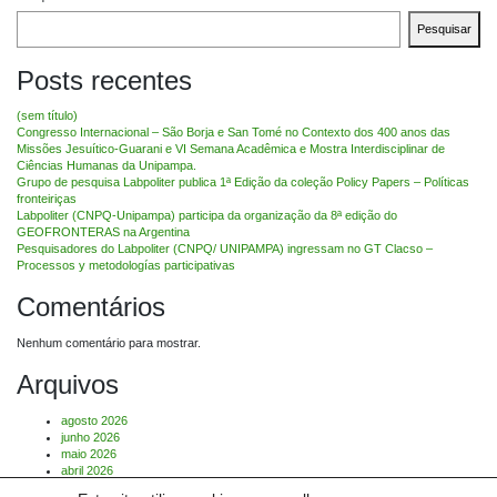
Pesquisar
Posts recentes
(sem título)
Congresso Internacional – São Borja e San Tomé no Contexto dos 400 anos das
Missões Jesuítico-Guarani e VI Semana Acadêmica e Mostra Interdisciplinar de
Ciências Humanas da Unipampa.
Grupo de pesquisa Labpoliter publica 1ª Edição da coleção Policy Papers – Políticas
fronteiriças
Labpoliter (CNPQ-Unipampa) participa da organização da 8ª edição do
GEOFRONTERAS na Argentina
Pesquisadores do Labpoliter (CNPQ/ UNIPAMPA) ingressam no GT Clacso –
Processos y metodologías participativas
Comentários
Nenhum comentário para mostrar.
Arquivos
agosto 2026
junho 2026
maio 2026
abril 2026
março 2026