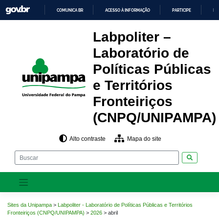
Pular
COMUNICA BR
ACESSO À INFORMAÇÃO
PARTICIPE
LE
para
o
IR
PARA
conteúdo
Labpoliter –
O
CONTEÚDO
Laboratório de
Políticas Públicas
e Territórios
Fronteiriços
(CNPQ/UNIPAMPA)
Alto contraste
Mapa do site
Pesquisar
Sites da Unipampa
>
Labpoliter - Laboratório de Políticas Públicas e Territórios
Fronteiriços (CNPQ/UNIPAMPA)
>
2026
>
abril