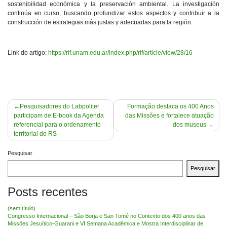
sostenibilidad económica y la preservación ambiental. La investigación
continúa en curso, buscando profundizar estos aspectos y contribuir a la
construcción de estrategias más justas y adecuadas para la región.
Link do artigo:
https://rif.unam.edu.ar/index.php/rif/article/view/28/16
Navegação
Pesquisadores do Labpoliter
Formação destaca os 400 Anos
participam de E-book da Agenda
das Missões e fortalece atuação
de
referencial para o ordenamento
dos museus
Post
territorial do RS
Pesquisar
Pesquisar
Posts recentes
(sem título)
Congresso Internacional – São Borja e San Tomé no Contexto dos 400 anos das
Missões Jesuítico-Guarani e VI Semana Acadêmica e Mostra Interdisciplinar de