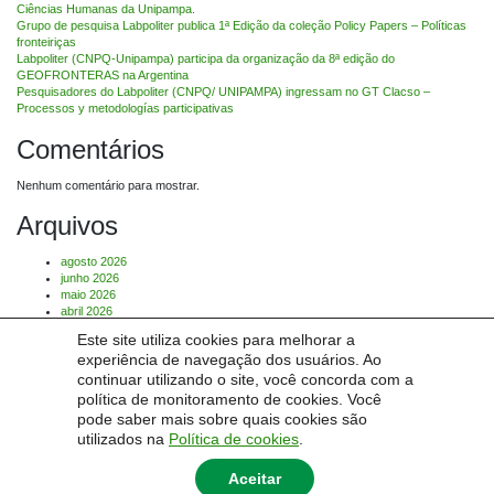
Ciências Humanas da Unipampa.
Grupo de pesquisa Labpoliter publica 1ª Edição da coleção Policy Papers – Políticas
fronteiriças
Labpoliter (CNPQ-Unipampa) participa da organização da 8ª edição do
GEOFRONTERAS na Argentina
Pesquisadores do Labpoliter (CNPQ/ UNIPAMPA) ingressam no GT Clacso –
Processos y metodologías participativas
Comentários
Nenhum comentário para mostrar.
Arquivos
agosto 2026
junho 2026
maio 2026
abril 2026
março 2026
Este site utiliza cookies para melhorar a
julho 2025
experiência de navegação dos usuários. Ao
Categorias
continuar utilizando o site, você concorda com a
política de monitoramento de cookies. Você
pode saber mais sobre quais cookies são
Sem categoria
utilizados na
Política de cookies
.
Aceitar