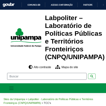
Pular
COMUNICA BR
ACESSO À INFORMAÇÃO
PARTICIPE
LE
para
o
IR
PARA
conteúdo
Labpoliter –
O
CONTEÚDO
Laboratório de
Políticas Públicas
e Territórios
Fronteiriços
(CNPQ/UNIPAMPA)
Alto contraste
Mapa do site
Pesquisar
Sites da Unipampa
>
Labpoliter - Laboratório de Políticas Públicas e Territórios
Fronteiriços (CNPQ/UNIPAMPA)
>
TCC’s