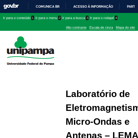
COMUNICA BR
ACESSO À INFORMAÇÃO
PARTI
IR
Ir
Ir
Ir
Ir para o conteúdo
1
Ir para o menu
2
Ir para a busca
3
Ir para o rodapé
4
PARA
para
para
para
O
Alto contraste
Escala de cinza
Mapa do site
CONTEÚDO
conteúdo
menu
menu
superior
lateral
Laboratório de
Eletromagnetis
Micro-Ondas e
Antenas – LEM