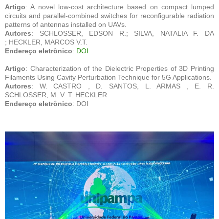
Artigo
: A novel low-cost architecture based on compact lumped
circuits and parallel-combined switches for reconfigurable radiation
patterns of antennas installed on UAVs.
Autores
: SCHLOSSER, EDSON R.; SILVA, NATALIA F. DA
; HECKLER, MARCOS V.T.
Endereço eletrônico
:
DOI
Artigo
: Characterization of the Dielectric Properties of 3D Printing
Filaments Using Cavity Perturbation Technique for 5G Applications.
Autores
: W. CASTRO , D. SANTOS, L. ARMAS , E. R.
SCHLOSSER, M. V. T. HECKLER
Endereço eletrônico
: DOI