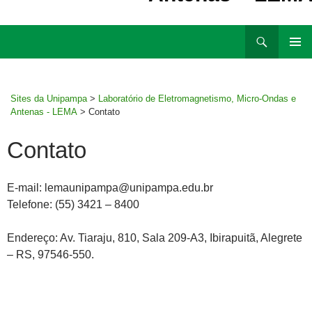
Ir
Pesquisar
para
MENU
rodapé
PRINCI
Sites da Unipampa
>
Laboratório de Eletromagnetismo, Micro-Ondas e
Antenas - LEMA
>
Contato
Contato
E-mail: lemaunipampa@unipampa.edu.br
Telefone: (55) 3421 – 8400
Endereço: Av. Tiaraju, 810, Sala 209-A3, Ibirapuitã, Alegrete
– RS, 97546-550.