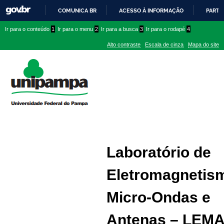
COMUNICA BR
ACESSO À INFORMAÇÃO
PARTI
IR
Ir
Ir
Ir
Ir para o conteúdo
1
Ir para o menu
2
Ir para a busca
3
Ir para o rodapé
4
PARA
para
para
para
O
Alto contraste
Escala de cinza
Mapa do site
CONTEÚDO
conteúdo
menu
menu
superior
lateral
Laboratório de
Eletromagnetis
Micro-Ondas e
Antenas – LEM