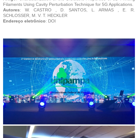
Filaments Using Cavity Perturbation Technique for 5G Applications.
Autores
: W. CASTRO , D. SANTOS, L. ARMAS , E. R.
SCHLOSSER, M. V. T. HECKLER
Endereço eletrônico
: DOI