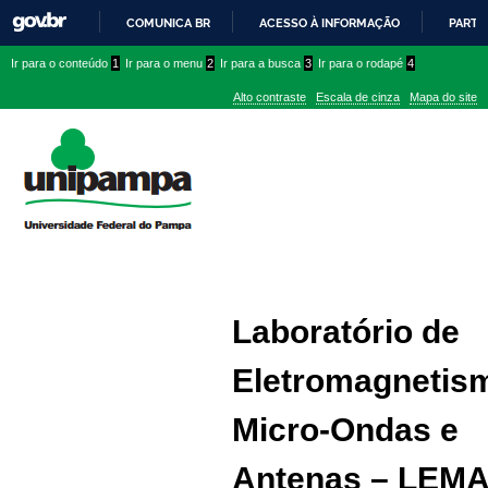
COMUNICA BR
ACESSO À INFORMAÇÃO
PARTI
IR
Ir
Ir
Ir
Ir para o conteúdo
1
Ir para o menu
2
Ir para a busca
3
Ir para o rodapé
4
PARA
para
para
para
O
Alto contraste
Escala de cinza
Mapa do site
CONTEÚDO
conteúdo
menu
menu
superior
lateral
Laboratório de
Eletromagnetis
Micro-Ondas e
Antenas – LEM