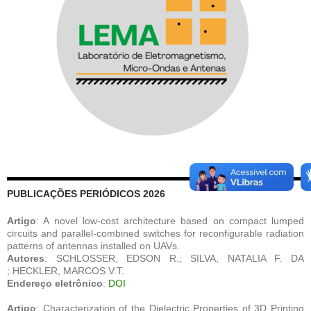
PUBLICAÇÕES PERIÓDICOS 2026
Artigo
: A novel low-cost architecture based on compact lumped
circuits and parallel-combined switches for reconfigurable radiation
patterns of antennas installed on UAVs.
Autores
: SCHLOSSER, EDSON R.; SILVA, NATALIA F. DA
; HECKLER, MARCOS V.T.
Endereço eletrônico
:
DOI
Artigo
: Characterization of the Dielectric Properties of 3D Printing