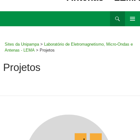
Ir
Pesquisar
para
MENU
rodapé
PRINCI
Sites da Unipampa
>
Laboratório de Eletromagnetismo, Micro-Ondas e
Antenas - LEMA
>
Projetos
Projetos