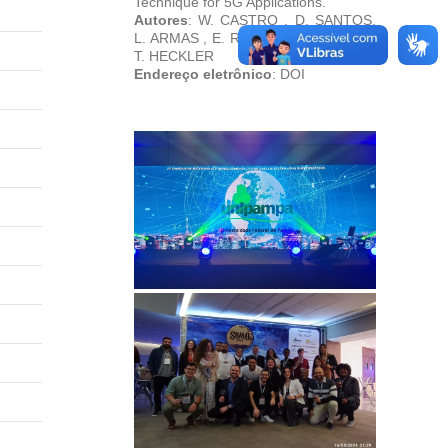
Technique for 5G Applications.
Autores
: W. CASTRO , D. SANTOS,
L. ARMAS , E. R. SCHLOSSER, M. V.
T. HECKLER
Endereço eletrônico
: DOI