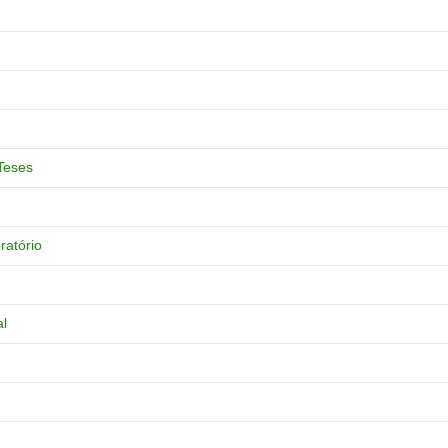
Teses
ratório
al