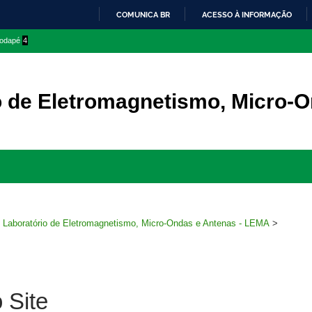
COMUNICA BR
ACESSO À INFORMAÇÃO
IR
 rodapé
4
PARA
O
CONTEÚDO
o de Eletromagnetismo, Micro-
Ir
para
rodapé
>
Laboratório de Eletromagnetismo, Micro-Ondas e Antenas - LEMA
>
 Site