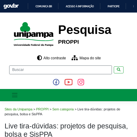
Pular
COMUNICA BR
ACESSO À INFORMAÇÃO
PARTICIPE
LE
para
o
IR
PARA
conteúdo
O
Pesquisa
CONTEÚDO
PROPPI
Alto contraste
Mapa do site
Pesquisar
Sites da Unipampa
>
PROPPI
>
Sem categoria
>
Live tira-dúvidas: projetos de
pesquisa, bolsa e SisPPA
Live tira-dúvidas: projetos de pesquisa,
bolsa e SisPPA