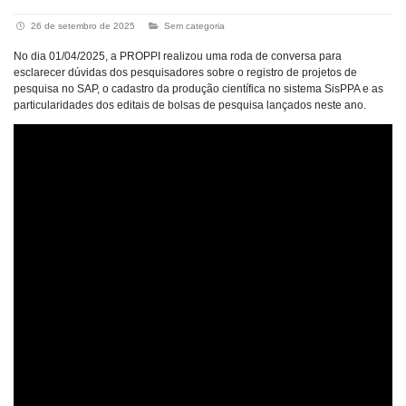
26 de setembro de 2025
Sem categoria
No dia 01/04/2025, a PROPPI realizou uma roda de conversa para
esclarecer dúvidas dos pesquisadores sobre o registro de projetos de
pesquisa no SAP, o cadastro da produção científica no sistema SisPPA e as
particularidades dos editais de bolsas de pesquisa lançados neste ano.