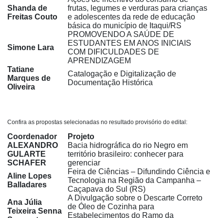
Shanda de
frutas, legumes e verduras para crianças
Freitas Couto
e adolescentes da rede de educação
básica do município de Itaqui/RS
PROMOVENDO A SAÚDE DE
ESTUDANTES EM ANOS INICIAIS
Simone Lara
COM DIFICULDADES DE
APRENDIZAGEM
Tatiane
Catalogação e Digitalização de
Marques de
Documentação Histórica
Oliveira
Confira as propostas selecionadas no resultado provisório do edital:
Coordenador
Projeto
ALEXANDRO
Bacia hidrográfica do rio Negro em
GULARTE
território brasileiro: conhecer para
SCHAFER
gerenciar
Feira de Ciências – Difundindo Ciência e
Aline Lopes
Tecnologia na Região da Campanha –
Balladares
Caçapava do Sul (RS)
A Divulgação sobre o Descarte Correto
Ana Júlia
de Óleo de Cozinha para
Teixeira Senna
Estabelecimentos do Ramo da