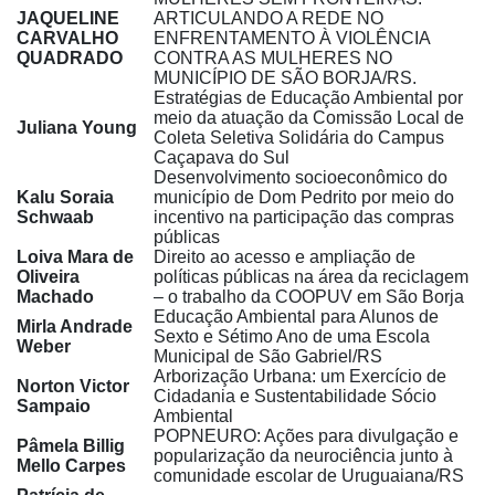
JAQUELINE
ARTICULANDO A REDE NO
CARVALHO
ENFRENTAMENTO À VIOLÊNCIA
QUADRADO
CONTRA AS MULHERES NO
MUNICÍPIO DE SÃO BORJA/RS.
Estratégias de Educação Ambiental por
meio da atuação da Comissão Local de
Juliana Young
Coleta Seletiva Solidária do Campus
Caçapava do Sul
Desenvolvimento socioeconômico do
Kalu Soraia
município de Dom Pedrito por meio do
Schwaab
incentivo na participação das compras
públicas
Loiva Mara de
Direito ao acesso e ampliação de
Oliveira
políticas públicas na área da reciclagem
Machado
– o trabalho da COOPUV em São Borja
Educação Ambiental para Alunos de
Mirla Andrade
Sexto e Sétimo Ano de uma Escola
Weber
Municipal de São Gabriel/RS
Arborização Urbana: um Exercício de
Norton Victor
Cidadania e Sustentabilidade Sócio
Sampaio
Ambiental
POPNEURO: Ações para divulgação e
Pâmela Billig
popularização da neurociência junto à
Mello Carpes
comunidade escolar de Uruguaiana/RS