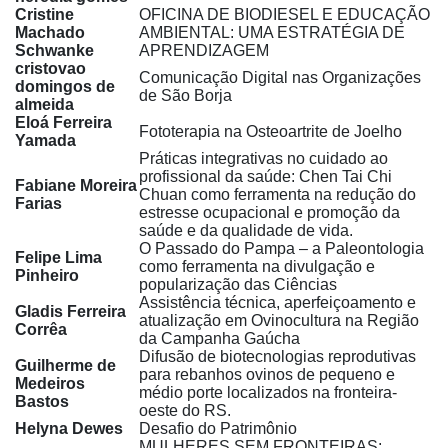
Cristine
OFICINA DE BIODIESEL E EDUCAÇÃO
Machado
AMBIENTAL: UMA ESTRATÉGIA DE
Schwanke
APRENDIZAGEM
cristovao
Comunicação Digital nas Organizações
domingos de
de São Borja
almeida
Eloá Ferreira
Fototerapia na Osteoartrite de Joelho
Yamada
Práticas integrativas no cuidado ao
profissional da saúde: Chen Tai Chi
Fabiane Moreira
Chuan como ferramenta na redução do
Farias
estresse ocupacional e promoção da
saúde e da qualidade de vida.
O Passado do Pampa – a Paleontologia
Felipe Lima
como ferramenta na divulgação e
Pinheiro
popularização das Ciências
Assistência técnica, aperfeiçoamento e
Gladis Ferreira
atualização em Ovinocultura na Região
Corrêa
da Campanha Gaúcha
Difusão de biotecnologias reprodutivas
Guilherme de
para rebanhos ovinos de pequeno e
Medeiros
médio porte localizados na fronteira-
Bastos
oeste do RS.
Helyna Dewes
Desafio do Patrimônio
MULHERES SEM FRONTEIRAS: