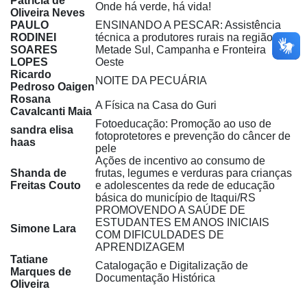
Patrícia de
Onde há verde, há vida!
Oliveira Neves
PAULO
ENSINANDO A PESCAR: Assistência
RODINEI
técnica a produtores rurais na região da
SOARES
Metade Sul, Campanha e Fronteira
LOPES
Oeste
Ricardo
NOITE DA PECUÁRIA
Pedroso Oaigen
Rosana
A Física na Casa do Guri
Cavalcanti Maia
Fotoeducação: Promoção ao uso de
sandra elisa
fotoprotetores e prevenção do câncer de
haas
pele
Ações de incentivo ao consumo de
Shanda de
frutas, legumes e verduras para crianças
Freitas Couto
e adolescentes da rede de educação
básica do município de Itaqui/RS
PROMOVENDO A SAÚDE DE
ESTUDANTES EM ANOS INICIAIS
Simone Lara
COM DIFICULDADES DE
APRENDIZAGEM
Tatiane
Catalogação e Digitalização de
Marques de
Documentação Histórica
Oliveira