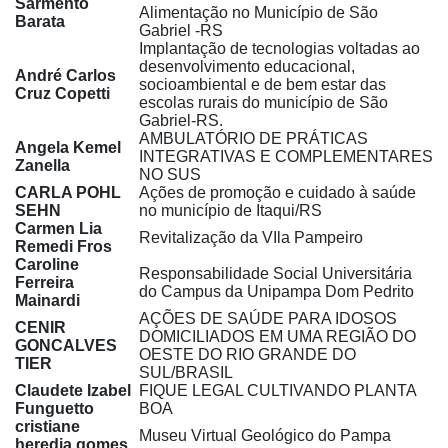
Sarmento
Alimentação no Município de São
Barata
Gabriel -RS
Implantação de tecnologias voltadas ao
desenvolvimento educacional,
André Carlos
socioambiental e de bem estar das
Cruz Copetti
escolas rurais do município de São
Gabriel-RS.
AMBULATÓRIO DE PRÁTICAS
Angela Kemel
INTEGRATIVAS E COMPLEMENTARES
Zanella
NO SUS
CARLA POHL
Ações de promoção e cuidado à saúde
SEHN
no município de Itaqui/RS
Carmen Lia
Revitalização da VIla Pampeiro
Remedi Fros
Caroline
Responsabilidade Social Universitária
Ferreira
do Campus da Unipampa Dom Pedrito
Mainardi
AÇÕES DE SAÚDE PARA IDOSOS
CENIR
DOMICILIADOS EM UMA REGIÃO DO
GONCALVES
OESTE DO RIO GRANDE DO
TIER
SUL/BRASIL
Claudete Izabel
FIQUE LEGAL CULTIVANDO PLANTA
Funguetto
BOA
cristiane
Museu Virtual Geológico do Pampa
heredia gomes