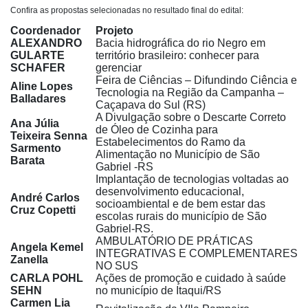
Confira as propostas selecionadas no resultado final do edital:
Coordenador
Projeto
ALEXANDRO
Bacia hidrográfica do rio Negro em
GULARTE
território brasileiro: conhecer para
SCHAFER
gerenciar
Feira de Ciências – Difundindo Ciência e
Aline Lopes
Tecnologia na Região da Campanha –
Balladares
Caçapava do Sul (RS)
A Divulgação sobre o Descarte Correto
Ana Júlia
de Óleo de Cozinha para
Teixeira Senna
Estabelecimentos do Ramo da
Sarmento
Alimentação no Município de São
Barata
Gabriel -RS
Implantação de tecnologias voltadas ao
desenvolvimento educacional,
André Carlos
socioambiental e de bem estar das
Cruz Copetti
escolas rurais do município de São
Gabriel-RS.
AMBULATÓRIO DE PRÁTICAS
Angela Kemel
INTEGRATIVAS E COMPLEMENTARES
Zanella
NO SUS
CARLA POHL
Ações de promoção e cuidado à saúde
SEHN
no município de Itaqui/RS
Carmen Lia