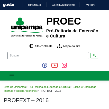
Pular
COMUNICA BR
ACESSO À INFORMAÇÃO
PARTICIPE
LE
para
o
IR
PARA
conteúdo
PROEC
O
CONTEÚDO
Pró-Reitoria de Extensão
e Cultura
Alto contraste
Mapa do site
Pesquisar
Sites da Unipampa
>
Pró-Reitoria de Extensão e Cultura
>
Editais e Chamadas
Internas
>
Editais Anteriores
>
PROFEXT – 2016
PROFEXT – 2016