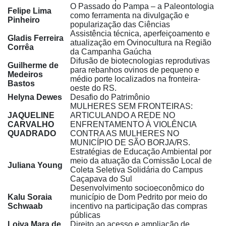
O Passado do Pampa – a Paleontologia
Felipe Lima
como ferramenta na divulgação e
Pinheiro
popularização das Ciências
Assistência técnica, aperfeiçoamento e
Gladis Ferreira
atualização em Ovinocultura na Região
Corrêa
da Campanha Gaúcha
Difusão de biotecnologias reprodutivas
Guilherme de
para rebanhos ovinos de pequeno e
Medeiros
médio porte localizados na fronteira-
Bastos
oeste do RS.
Helyna Dewes
Desafio do Patrimônio
MULHERES SEM FRONTEIRAS:
JAQUELINE
ARTICULANDO A REDE NO
CARVALHO
ENFRENTAMENTO À VIOLÊNCIA
QUADRADO
CONTRA AS MULHERES NO
MUNICÍPIO DE SÃO BORJA/RS.
Estratégias de Educação Ambiental por
meio da atuação da Comissão Local de
Juliana Young
Coleta Seletiva Solidária do Campus
Caçapava do Sul
Desenvolvimento socioeconômico do
Kalu Soraia
município de Dom Pedrito por meio do
Schwaab
incentivo na participação das compras
públicas
Loiva Mara de
Direito ao acesso e ampliação de