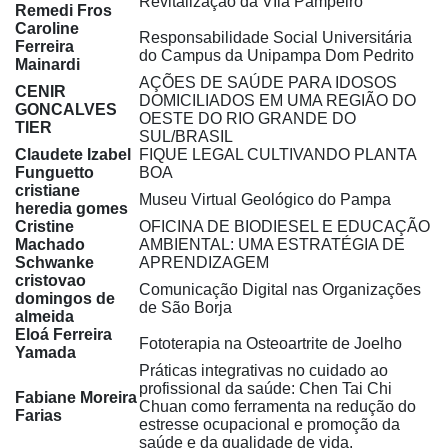
Revitalização da VIla Pampeiro
Remedi Fros
Caroline
Responsabilidade Social Universitária
Ferreira
do Campus da Unipampa Dom Pedrito
Mainardi
AÇÕES DE SAÚDE PARA IDOSOS
CENIR
DOMICILIADOS EM UMA REGIÃO DO
GONCALVES
OESTE DO RIO GRANDE DO
TIER
SUL/BRASIL
Claudete Izabel
FIQUE LEGAL CULTIVANDO PLANTA
Funguetto
BOA
cristiane
Museu Virtual Geológico do Pampa
heredia gomes
Cristine
OFICINA DE BIODIESEL E EDUCAÇÃO
Machado
AMBIENTAL: UMA ESTRATÉGIA DE
Schwanke
APRENDIZAGEM
cristovao
Comunicação Digital nas Organizações
domingos de
de São Borja
almeida
Eloá Ferreira
Fototerapia na Osteoartrite de Joelho
Yamada
Práticas integrativas no cuidado ao
profissional da saúde: Chen Tai Chi
Fabiane Moreira
Chuan como ferramenta na redução do
Farias
estresse ocupacional e promoção da
saúde e da qualidade de vida.