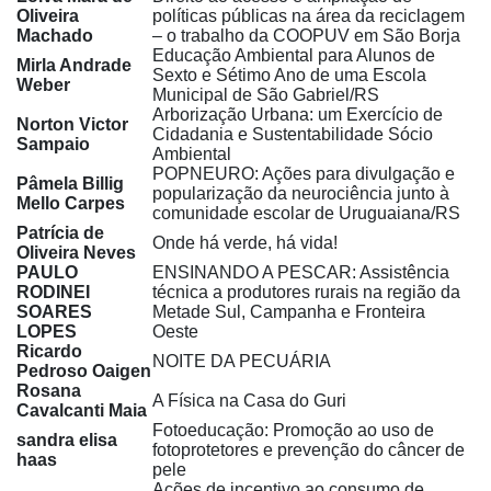
Oliveira
políticas públicas na área da reciclagem
Machado
– o trabalho da COOPUV em São Borja
Educação Ambiental para Alunos de
Mirla Andrade
Sexto e Sétimo Ano de uma Escola
Weber
Municipal de São Gabriel/RS
Arborização Urbana: um Exercício de
Norton Victor
Cidadania e Sustentabilidade Sócio
Sampaio
Ambiental
POPNEURO: Ações para divulgação e
Pâmela Billig
popularização da neurociência junto à
Mello Carpes
comunidade escolar de Uruguaiana/RS
Patrícia de
Onde há verde, há vida!
Oliveira Neves
PAULO
ENSINANDO A PESCAR: Assistência
RODINEI
técnica a produtores rurais na região da
SOARES
Metade Sul, Campanha e Fronteira
LOPES
Oeste
Ricardo
NOITE DA PECUÁRIA
Pedroso Oaigen
Rosana
A Física na Casa do Guri
Cavalcanti Maia
Fotoeducação: Promoção ao uso de
sandra elisa
fotoprotetores e prevenção do câncer de
haas
pele
Ações de incentivo ao consumo de