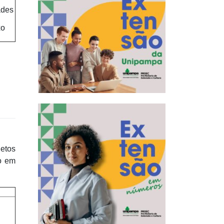
ades
xo
etos
o em