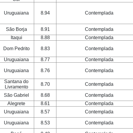
Uruguaiana
8.94
Contemplada
São Borja
8.91
Contemplada
Itaqui
8.88
Contemplada
Dom Pedrito
8.83
Contemplada
Uruguaiana
8.77
Contemplada
Uruguaiana
8.76
Contemplada
Santana do
8.70
Contemplada
Livramento
São Gabriel
8.68
Contemplada
Alegrete
8.61
Contemplada
Uruguaiana
8.57
Contemplada
Uruguaiana
8.53
Contemplada