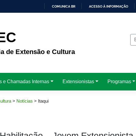
COMUNICA BR
ACESSO À INFORMAÇÃO
IR
PARA
O
CONTEÚDO
EC
ia de Extensão e Cultura
is e Chamadas Internas
Extensionistas
Programas
ultura
>
Notícias
>
Itaqui
 Habilitação – Jovem Extensionista