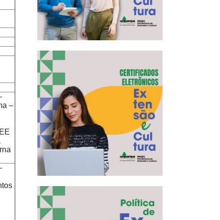
–
ma –
PEE
a
rna
–
ntos