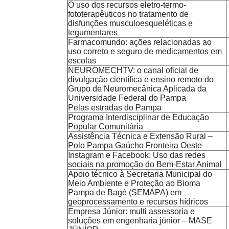
O uso dos recursos eletro-termo-
fototerapêuticos no tratamento de
disfunções musculoesqueléticas e
tegumentares
Farmacomundo: ações relacionadas ao
uso correto e seguro de medicamentos em
escolas
NEUROMECHTV: o canal oficial de
divulgação científica e ensino remoto do
Grupo de Neuromecânica Aplicada da
Universidade Federal do Pampa
Pelas estradas do Pampa
Programa Interdisciplinar de Educação
Popular Comunitária
Assistência Técnica e Extensão Rural –
Polo Pampa Gaúcho Fronteira Oeste
Instagram e Facebook: Uso das redes
sociais na promoção do Bem-Estar Animal
Apoio técnico à Secretaria Municipal do
Meio Ambiente e Proteção ao Bioma
Pampa de Bagé (SEMAPA) em
geoprocessamento e recursos hídricos
Empresa Júnior: multi assessoria e
soluções em engenharia júnior – MASE