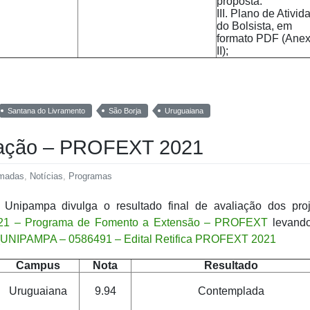
proposta:
III. Plano de Ativid
do Bolsista, em
formato PDF (Ane
II);
Santana do Livramento
São Borja
Uruguaiana
liação – PROFEXT 2021
amadas
,
Notícias
,
Programas
 Unipampa divulga o resultado final de avaliação dos proj
021 – Programa de Fomento a Extensão – PROFEXT
levand
UNIPAMPA – 0586491 – Edital Retifica PROFEXT 2021
Campus
Nota
Resultado
Uruguaiana
9.94
Contemplada