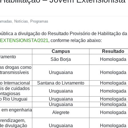
hamadas
,
Notícias
,
Programas
pública a divulgação do Resultado Provisório de Habilitação da
 EXTENSIONISTA/2021
, conforme relação abaixo:
Campus
Resultado
ramento
São Borja
Homologada
tras drogas como
 transmissíveis
Uruguaiana
Homologada
o Internacional
Santana do Livramento
Homologada
is de cuidados
Uruguaiana
Homologada
ontagiosas
o Rio Uruguai
Uruguaiana
Homologada
Uruguaiana
Homologada
s em engenharia
Alegrete
Homologada
Aprendizagem,
de divulgação
Uruguaiana
Homologada