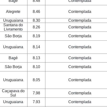
Bagé
8.48
Contemplada
Alegrete
8.46
Contemplada
Uruguaiana
8.30
Contemplada
Santana do
8.26
Contemplada
Livramento
São Borja
8.19
Contemplada
Uruguaiana
8.14
Contemplada
Bagé
8.13
Contemplada
São Borja
8.10
Contemplada
Uruguaiana
8.05
Contemplada
Caçapava do
7.98
Contemplada
Sul
Uruguaiana
7.93
Contemplada