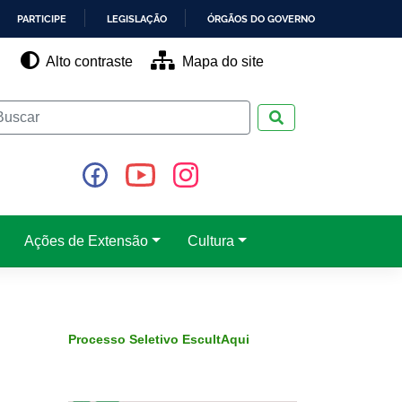
PARTICIPE
LEGISLAÇÃO
ÓRGÃOS DO GOVERNO
Alto contraste
Mapa do site
Pesquisar
Ações de Extensão
Cultura
Processo Seletivo EscultAqui