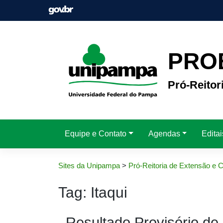
Pular
para
o
conteúdo
PRO
Pró-Reitor
Equipe e Contato
Agendas
Edita
Sites da Unipampa
>
Pró-Reitoria de Extensão e C
Tag:
Itaqui
Resultado Provisório de