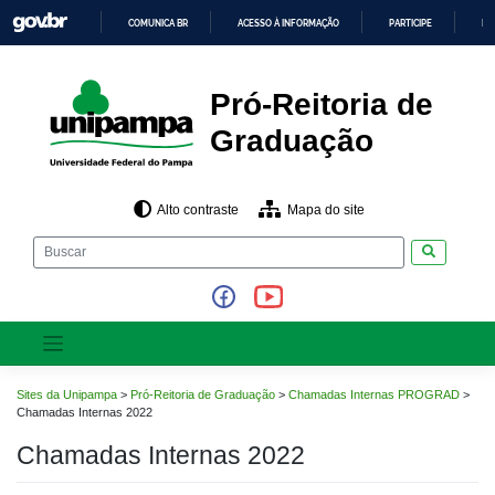
Pular
COMUNICA BR
ACESSO À INFORMAÇÃO
PARTICIPE
LE
para
o
IR
PARA
conteúdo
O
CONTEÚDO
Pró-Reitoria de
Graduação
Alto contraste
Mapa do site
Pesquisar
Sites da Unipampa
>
Pró-Reitoria de Graduação
>
Chamadas Internas PROGRAD
>
Chamadas Internas 2022
Chamadas Internas 2022