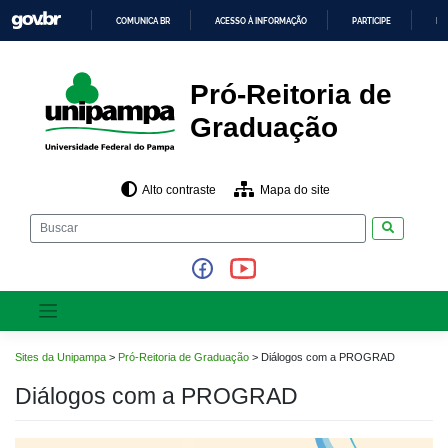
Pular
COMUNICA BR
ACESSO À INFORMAÇÃO
PARTICIPE
LE
para
o
IR
PARA
conteúdo
O
CONTEÚDO
Pró-Reitoria de
Graduação
Alto contraste
Mapa do site
Pesquisar
Sites da Unipampa
>
Pró-Reitoria de Graduação
>
Diálogos com a PROGRAD
Diálogos com a PROGRAD