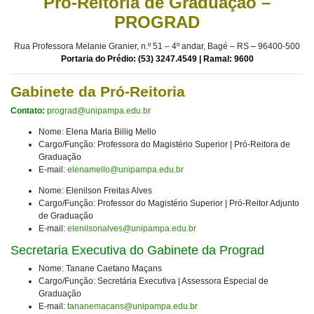
Pró-Reitoria de Graduação –
PROGRAD
Rua Professora Melanie Granier, n.º 51 – 4º andar, Bagé – RS
–
96400-500
Portaria do Prédio: (53)
3247.4549 | Ramal: 9600
Gabinete da Pró-Reitoria
Contato:
prograd@unipampa.edu.br
Nome: Elena Maria Billig Mello
Cargo/Função: Professora do Magistério Superior | Pró-Reitora de
Graduação
E-mail:
elenamello@unipampa.edu.br
Nome: Elenilson Freitas Alves
Cargo/Função: Professor do Magistério Superior | Pró-Reitor Adjunto
de Graduação
E-mail:
elenilsonalves@unipampa.edu.br
Secretaria Executiva do Gabinete da Prograd
Nome: Tanane Caetano Maçans
Cargo/Função: Secretária Executiva | Assessora Especial de
Graduação
E-mail:
tananemacans@unipampa.edu.br