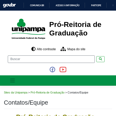
Pular
COMUNICA BR
ACESSO À INFORMAÇÃO
PARTICIPE
LE
para
o
IR
PARA
conteúdo
O
CONTEÚDO
Pró-Reitoria de
Graduação
Alto contraste
Mapa do site
Pesquisar
Sites da Unipampa
>
Pró-Reitoria de Graduação
>
Contatos/Equipe
Contatos/Equipe