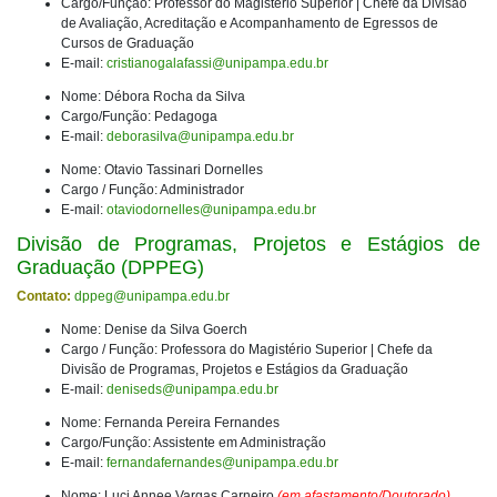
Cargo/Função: Professor do Magistério Superior | Chefe da Divisão
de Avaliação, Acreditação e Acompanhamento de Egressos de
Cursos de Graduação
E-mail:
cristianogalafassi@unipampa.edu.br
Nome: Débora Rocha da Silva
Cargo/Função: Pedagoga
E-mail:
deborasilva@unipampa.edu.br
Nome: Otavio Tassinari Dornelles
Cargo / Função: Administrador
E-mail:
otaviodornelles@unipampa.edu.br
Divisão de Programas, Projetos e Estágios de
Graduação (DPPEG)
Contato:
dppeg@unipampa.edu.br
Nome: Denise da Silva Goerch
Cargo / Função: Professora do Magistério Superior | Chefe da
Divisão de Programas, Projetos e Estágios da Graduação
E-mail:
deniseds@unipampa.edu.br
Nome: Fernanda Pereira Fernandes
Cargo/Função: Assistente em Administração
E-mail:
fernandafernandes@unipampa.edu.br
Nome: Luci Annee Vargas Carneiro
(em afastamento/Doutorado)