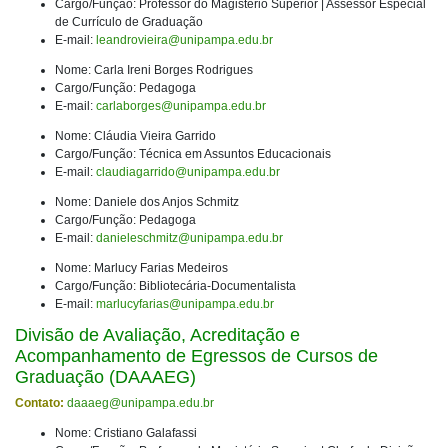
Cargo/Função: Professor do Magistério Superior | Assessor Especial
de Currículo de Graduação
E-mail:
leandrovieira@unipampa.edu.br
Nome: Carla Ireni Borges Rodrigues
Cargo/Função: Pedagoga
E-mail:
carlaborges@unipampa.edu.br
Nome: Cláudia Vieira Garrido
Cargo/Função: Técnica em Assuntos Educacionais
E-mail:
claudiagarrido@unipampa.edu.br
Nome: Daniele dos Anjos Schmitz
Cargo/Função: Pedagoga
E-mail:
danieleschmitz@unipampa.edu.br
Nome: Marlucy Farias Medeiros
Cargo/Função: Bibliotecária-Documentalista
E-mail:
marlucyfarias@unipampa.edu.br
Divisão de Avaliação, Acreditação e
Acompanhamento de Egressos de Cursos de
Graduação (DAAAEG)
Contato:
daaaeg@unipampa.edu.br
Nome: Cristiano Galafassi