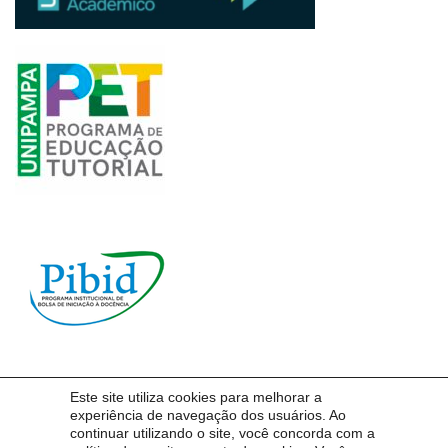
Este site utiliza cookies para melhorar a
experiência de navegação dos usuários. Ao
Pró-Reitoria de Graduação – PROGRAD | Unipampa
continuar utilizando o site, você concorda com a
Endereço: Rua Professora Melanie Granier, n.º 51 – 4º andar, Bagé – RS – 96400-500