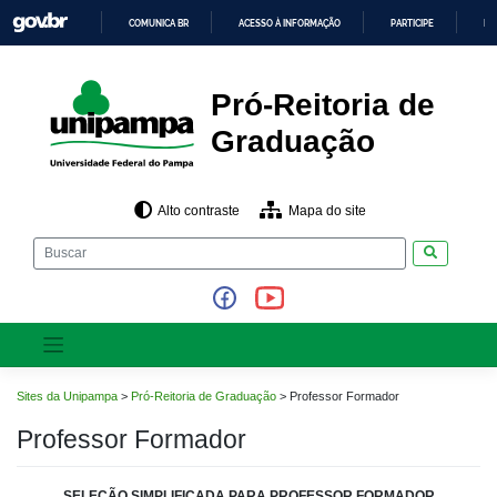
Pular
COMUNICA BR
ACESSO À INFORMAÇÃO
PARTICIPE
LE
para
o
IR
PARA
conteúdo
O
CONTEÚDO
Pró-Reitoria de
Graduação
Alto contraste
Mapa do site
Pesquisar
Sites da Unipampa
>
Pró-Reitoria de Graduação
>
Professor Formador
Professor Formador
SELEÇÃO SIMPLIFICADA PARA PROFESSOR FORMADOR