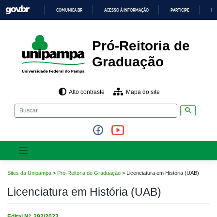
Pular
COMUNICA BR
ACESSO À INFORMAÇÃO
PARTICIPE
LE
para
o
IR
PARA
conteúdo
O
CONTEÚDO
Pró-Reitoria de
Graduação
Alto contraste
Mapa do site
Pesquisar
Sites da Unipampa
>
Pró-Reitoria de Graduação
>
Licenciatura em História (UAB)
Licenciatura em História (UAB)
Edital Nº. 292/2023