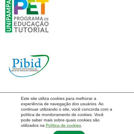
Este site utiliza cookies para melhorar a
experiência de navegação dos usuários. Ao
Pró-Reitoria de Graduação – PROGRAD | Unipampa
continuar utilizando o site, você concorda com a
Endereço: Rua Professora Melanie Granier, n.º 51 – 4º andar, Bagé – RS – 96400-500
política de monitoramento de cookies. Você
pode saber mais sobre quais cookies são
E-mail:
prograd@unipampa.edu.br
utilizados na
Política de cookies
.
Telefone: (53) 3240-5436
Ramal: 2264
Portaria do prédio: (53) 3247-4549