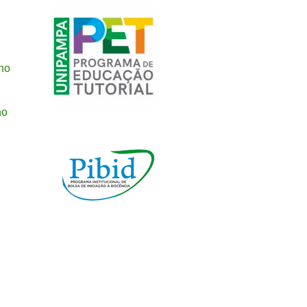
no
no