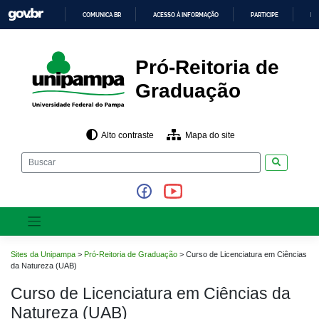
Pular
COMUNICA BR
ACESSO À INFORMAÇÃO
PARTICIPE
LE
para
o
IR
PARA
conteúdo
O
CONTEÚDO
Pró-Reitoria de
Graduação
Alto contraste
Mapa do site
Pesquisar
Sites da Unipampa
>
Pró-Reitoria de Graduação
>
Curso de Licenciatura em Ciências
da Natureza (UAB)
Curso de Licenciatura em Ciências da
Natureza (UAB)