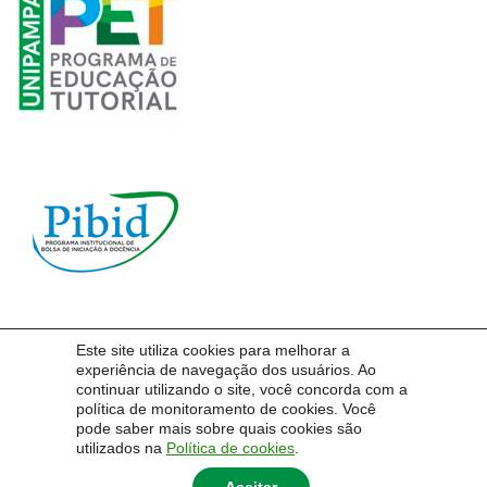
Este site utiliza cookies para melhorar a
experiência de navegação dos usuários. Ao
Pró-Reitoria de Graduação – PROGRAD | Unipampa
continuar utilizando o site, você concorda com a
Endereço: Rua Professora Melanie Granier, n.º 51 – 4º andar, Bagé – RS – 96400-500
política de monitoramento de cookies. Você
pode saber mais sobre quais cookies são
E-mail:
prograd@unipampa.edu.br
utilizados na
Política de cookies
.
Telefone: (53) 3240-5436
Ramal: 2264
Portaria do prédio: (53) 3247-4549