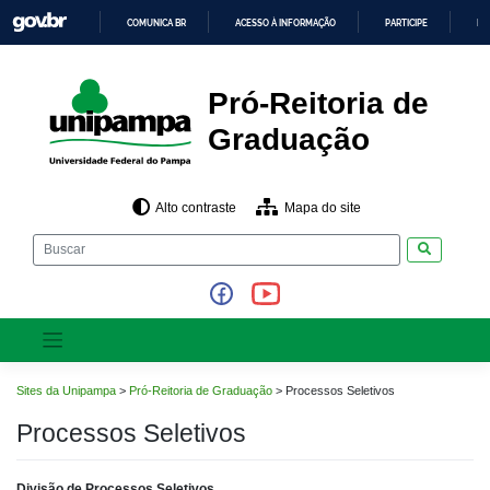
Pular
COMUNICA BR
ACESSO À INFORMAÇÃO
PARTICIPE
LE
para
o
IR
PARA
conteúdo
O
CONTEÚDO
Pró-Reitoria de
Graduação
Alto contraste
Mapa do site
Pesquisar
Sites da Unipampa
>
Pró-Reitoria de Graduação
>
Processos Seletivos
Processos Seletivos
Divisão de Processos Seletivos