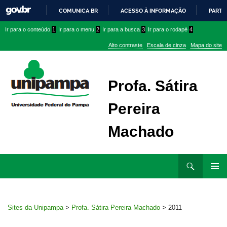
COMUNICA BR
ACESSO À INFORMAÇÃO
PARTI
IR
Ir
Ir
Ir
Ir para o conteúdo
1
Ir para o menu
2
Ir para a busca
3
Ir para o rodapé
4
PARA
para
para
para
O
Alto contraste
Escala de cinza
Mapa do site
CONTEÚDO
conteúdo
menu
menu
superior
lateral
Profa. Sátira
Pereira
Machado
Ir
Pesquisar
para
MENU
rodapé
PRINCI
Sites da Unipampa
>
Profa. Sátira Pereira Machado
>
2011