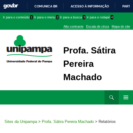
COMUNICA BR
ACESSO À INFORMAÇÃO
PARTI
IR
Ir
Ir
Ir
Ir para o conteúdo
1
Ir para o menu
2
Ir para a busca
3
Ir para o rodapé
4
PARA
para
para
para
O
Alto contraste
Escala de cinza
Mapa do site
CONTEÚDO
conteúdo
menu
menu
superior
lateral
Profa. Sátira
Pereira
Machado
Ir
Pesquisar
para
MENU
rodapé
PRINCI
Sites da Unipampa
>
Profa. Sátira Pereira Machado
>
Relatórios