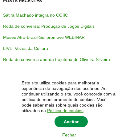
POSTS RECENTES
Sátira Machado integra no COIIC
Roda de conversa: Produção de Jogos Digitais
Museu Afro-Brasil-Sul promove WEBINAR
LIVE: Vozes da Cultura
Roda de conversa aborda trajetória de Oliveira Silveira
Este site utiliza cookies para melhorar a
COMENTÁRIOS
experiência de navegação dos usuários. Ao
continuar utilizando o site, você concorda com a
política de monitoramento de cookies. Você
Um comentarista do WordPress
em
PROGRAD/DEaD em
pode saber mais sobre quais cookies são
Webnários sobre EaD em tempos de Covid-19
utilizados na
Política de cookies
.
Aceitar
Fechar
© 2014 Universidade Federal do Pampa - UNIPAMPA