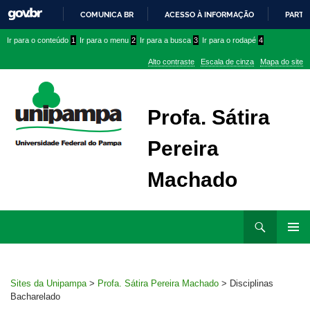
COMUNICA BR
ACESSO À INFORMAÇÃO
PARTI
IR
Ir
Ir
Ir
Ir para o conteúdo
1
Ir para o menu
2
Ir para a busca
3
Ir para o rodapé
4
PARA
para
para
para
O
Alto contraste
Escala de cinza
Mapa do site
CONTEÚDO
conteúdo
menu
menu
superior
lateral
Profa. Sátira
Pereira
Machado
Ir
Pesquisar
para
MENU
rodapé
PRINCI
Sites da Unipampa
>
Profa. Sátira Pereira Machado
>
Disciplinas
Bacharelado