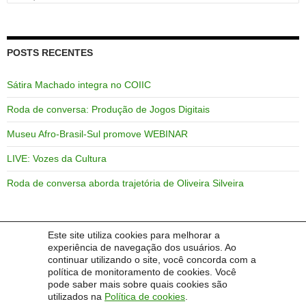
por:
POSTS RECENTES
Sátira Machado integra no COIIC
Roda de conversa: Produção de Jogos Digitais
Museu Afro-Brasil-Sul promove WEBINAR
LIVE: Vozes da Cultura
Roda de conversa aborda trajetória de Oliveira Silveira
Este site utiliza cookies para melhorar a
COMENTÁRIOS
experiência de navegação dos usuários. Ao
continuar utilizando o site, você concorda com a
política de monitoramento de cookies. Você
Um comentarista do WordPress
em
PROGRAD/DEaD em
pode saber mais sobre quais cookies são
Webnários sobre EaD em tempos de Covid-19
utilizados na
Política de cookies
.