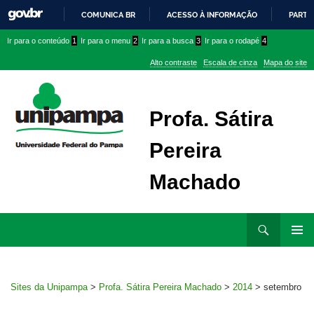
COMUNICA BR
ACESSO À INFORMAÇÃO
PARTI
IR
Ir
Ir
Ir
Ir para o conteúdo
1
Ir para o menu
2
Ir para a busca
3
Ir para o rodapé
4
PARA
para
para
para
O
Alto contraste
Escala de cinza
Mapa do site
CONTEÚDO
conteúdo
menu
menu
superior
lateral
Profa. Sátira
Pereira
Machado
Ir
Pesquisar
para
MENU
rodapé
PRINCI
Sites da Unipampa
>
Profa. Sátira Pereira Machado
>
2014
>
setembro