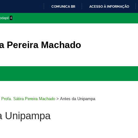
COMUNICA BR
ACESSO À INFORMAÇÃO
IR
 rodapé
4
PARA
O
CONTEÚDO
ra Pereira Machado
Ir
para
rodapé
>
Profa. Sátira Pereira Machado
>
Antes da Unipampa
a Unipampa