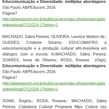
Educomunicação e Diversidade: múltiplas abordagens
.
São Paulo: ABPEducom, 2016.
Página?
http://abpeducom.org.br/publicacoes/index.php/portal/catalo
g/download/7/12/224-1?inline=1
MACHADO, Sátira Pereira. OLIVEIRA, Leunice Martins de.;
GUEDES, Cristiane Silveira.;
EDUCOMAFRO: a
educomunicação e a produção cultural afro-brasileira em
diálogos com a escola
. In:MACHADO, Sátira Pereira;
SOARES, Ismar de Oliveira.; ROSA, Rosane (Orgs).
Educomunicação e Diversidade: múltiplas abordagens
.
São Paulo: ABPEducom, 2016.
Página?
http://abpeducom.org.br/publicacoes/index.php/portal/catalo
g/download/7/12/229-1?inline=1
SOWA, Ângela.; ROSA, Rosane.; MACHADO, Sátira
Pereira.
Cidadania Cultural Programa Mais Cultura nas