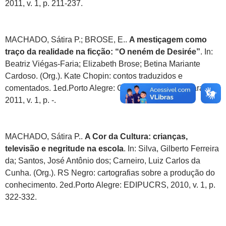
2011, v. 1, p. 211-237.
MACHADO, Sátira P.; BROSE, E..
A mestiçagem como
traço da realidade na ficção: “O neném de Desirée”
. In:
Beatriz Viégas-Faria; Elizabeth Brose; Betina Mariante
Cardoso. (Org.). Kate Chopin: contos traduzidos e
comentados. 1ed.Porto Alegre: Casa Editorial Luminara,
2011, v. 1, p. -.
MACHADO, Sátira P..
A Cor da Cultura: crianças,
televisão e negritude na escola
. In: Silva, Gilberto Ferreira
da; Santos, José Antônio dos; Carneiro, Luiz Carlos da
Cunha. (Org.). RS Negro: cartografias sobre a produção do
conhecimento. 2ed.Porto Alegre: EDIPUCRS, 2010, v. 1, p.
322-332.