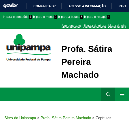
COMUNICA BR
ACESSO À INFORMAÇÃO
PARTI
IR
Ir
Ir
Ir
Ir para o conteúdo
1
Ir para o menu
2
Ir para a busca
3
Ir para o rodapé
4
PARA
para
para
para
O
Alto contraste
Escala de cinza
Mapa do site
CONTEÚDO
conteúdo
menu
menu
superior
lateral
Profa. Sátira
Pereira
Machado
Ir
Pesquisar
para
MENU
rodapé
PRINCI
Sites da Unipampa
>
Profa. Sátira Pereira Machado
>
Capítulos