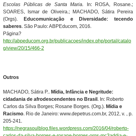
Escolas Públicas de Santa Maria.
In: ROSA, Rosane.;
SOARES, Ismar de Oliveira.; MACHADO, Sátira Pereira
(Orgs).
Educomunicação e Diversidade: tecendo
saberes
. São Paulo: ABPEducom, 2016.
Página?
http://abpeducom.org.br/publicacoes/index.php/portal/catalo
g/view/20/15/466-2
Outros
MACHADO, Sátira P..
Mídia, Infância e Negritude:
cidadania de afrodescendentes no Brasil
. In: Roberto
Carlos da Silva Borges; Rosane Borges. (Org.).
Mídia e
Racismo
. Rio de Janeiro: www.depetrus.com.br, 2012, v. , p.
205-241.
https://negrasoulblog.files.wordpress.com/2016/04/roberto-
carlos-da-silva-borges-e-rosane-borges-orgs-mc3addia-e-