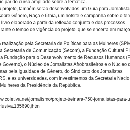
icipar do curso ampliado sobre a temática.
projeto, também serão desenvolvidos um Guia para Jornalista
bre Gênero, Raça e Etnia, um hotsite e campanha sobre o te
ivro elaborado a partir da reflexão conjunta e dos processos
rante o tempo de vigência do projeto, que se encerra em março
a realização pela Secretaria de Políticas para as Mulheres (SP
a Secretaria de Comunicação (Secom), a Fundação Cultural Pir
 a Fundação para o Desenvolvimento de Recursos Humanos 
 Governo), o Núcleo de Jornalistas Afrobrasileiros e o Núcleo 
stas pela Igualdade de Gênero, do Sindicato dos Jornalistas
 RS, e as universidades, com investimentos da Secretaria Nacio
s Mulheres da Presidência da República.
w.coletiva.net/jornalismo/projeto-treinara-750-jornalistas-para-
lusiva,135690.jhtml