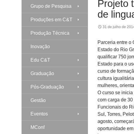
Projeto 
Grupo de Pesquisa
de lingu
Produções em C&T
31 de julho de 201
Produção Técnica
Parceria entre o 
Inovação
Estado do Rio Gr
qualificar 750 j
Edu C&T
Estado para o us
curso de formaç
Graduação
cultura igualitár
mulheres, orienta
Pós-Graduação
O curso se inici
com carga de 30
Gestão
Funcionais do Ri
Eventos
Sul, Torres, Pelo
agosto, começar
MConf
oportunidade em 