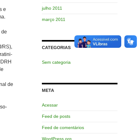
julho 2011
s e
ma.
março 2011
 de
M/RS),
CATEGORIAS
atini-
(FDRH
Sem categoria
de
nal de
META
Acessar
uso-
Feed de posts
Feed de comentários
WordPress.org