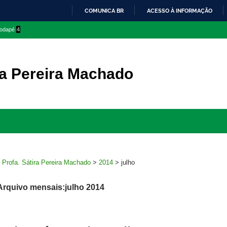
COMUNICA BR
ACESSO À INFORMAÇÃO
IR
 rodapé
4
PARA
O
CONTEÚDO
ra Pereira Machado
Ir
para
rodapé
>
Profa. Sátira Pereira Machado
>
2014
>
julho
Arquivo mensais:julho 2014