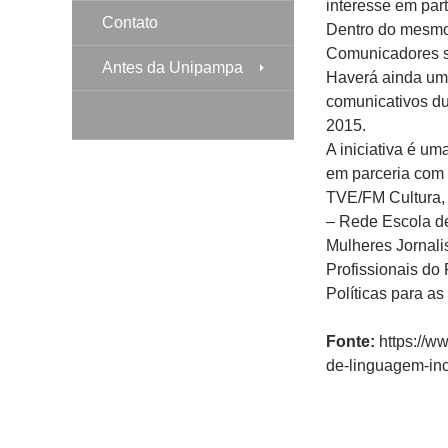
interesse em part
Contato
Dentro do mesmo 
Comunicadores so
Antes da Unipampa
Haverá ainda um l
comunicativos du
2015.
A iniciativa é um
em parceria com 
TVE/FM Cultura,
– Rede Escola de
Mulheres Jornali
Profissionais do
Políticas para a
Fonte:
https://ww
de-linguagem-inc