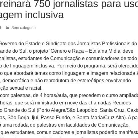
treinará 750 jornalistas para us
agem inclusiva
4
Sem categoria
Governo do Estado e Sindicato dos Jornalistas Profissionais do
ande do Sul, o projeto ‘Gênero e Raça – Etnia na Mídia’ deve
ornalistas, estudantes de Comunicação e comunicadores de todo
o de linguagem inclusiva. Por meio do programa, será oferecid
ão que abordará temas como linguagem e imagem relacionada 
ia, democrática e não reprodutora de estereótipos envolvendo
ção sexual e racial.
a com palestras, de 4 horas/aula, que precedem o curso ampliad
 horas, que será ministrado em nove das chamadas Regiões
o Grande do Sul (Porto Alegre/São Leopoldo, Santa Cruz, Caxi
tas, São Borja, Ijuí, Passo Fundo, e Santa Maria/Cruz Alta). A par
á uma rodada de palestras em faculdades de Comunicação,
que estudantes, comunicadores e jornalistas poderão manifest