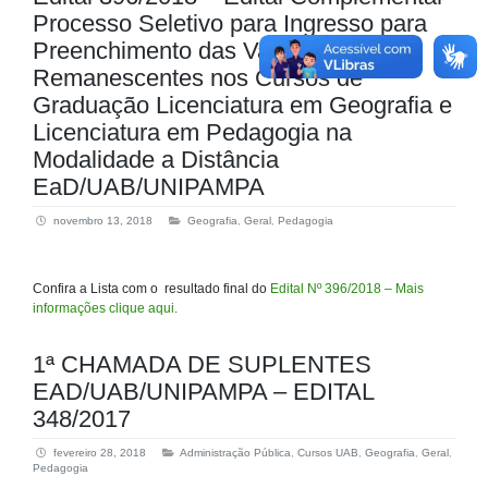
Processo Seletivo para Ingresso para
Preenchimento das Vagas
Remanescentes nos Cursos de
Graduação Licenciatura em Geografia e
Licenciatura em Pedagogia na
Modalidade a Distância
EaD/UAB/UNIPAMPA
novembro 13, 2018
Geografia
,
Geral
,
Pedagogia
Confira a Lista com o resultado final do
Edital Nº 396/2018 – Mais
informações clique aqui.
1ª CHAMADA DE SUPLENTES
EAD/UAB/UNIPAMPA – EDITAL
348/2017
fevereiro 28, 2018
Administração Pública
,
Cursos UAB
,
Geografia
,
Geral
,
Pedagogia