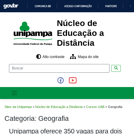
Pular
COMUNICA BR
ACESSO À INFORMAÇÃO
PARTICIPE
LE
para
o
IR
PARA
conteúdo
Núcleo de
O
CONTEÚDO
Educação a
Distância
Alto contraste
Mapa do site
Pesquisar
Sites da Unipampa
>
Núcleo de Educação a Distância
>
Cursos UAB
>
Geografia
Categoria:
Geografia
Unipampa oferece 350 vagas para dois