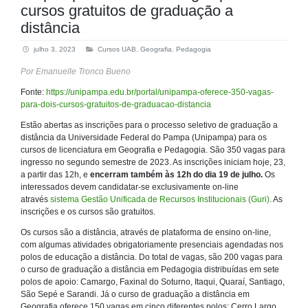
cursos gratuitos de graduação a
distância
julho 3, 2023
Cursos UAB
,
Geografia
,
Pedagogia
Por Emanuelle Tronco Bueno
Fonte:
https://unipampa.edu.br/portal/unipampa-oferece-350-vagas-
para-dois-cursos-gratuitos-de-graduacao-distancia
Estão abertas as inscrições para o processo seletivo de graduação a
distância da Universidade Federal do Pampa (Unipampa) para os
cursos de licenciatura em Geografia e Pedagogia. São 350 vagas para
ingresso no segundo semestre de 2023. As inscrições iniciam hoje, 23,
a partir das 12h, e
encerram também às 12h do dia 19 de julho.
Os
interessados devem candidatar-se exclusivamente on-line
através
sistema Gestão Unificada de Recursos Institucionais (Guri)
. As
inscrições e os cursos são gratuitos.
Os cursos são a distância, através de plataforma de ensino on-line,
com algumas atividades obrigatoriamente presenciais agendadas nos
polos de educação a distância. Do total de vagas, são 200 vagas para
o curso de graduação a distância em Pedagogia distribuídas em sete
polos de apoio: Camargo, Faxinal do Soturno, Itaqui, Quaraí, Santiago,
São Sepé e Sarandi. Já o curso de graduação a distância em
Geografia oferece 150 vagas em cinco diferentes polos: Cerro Largo,