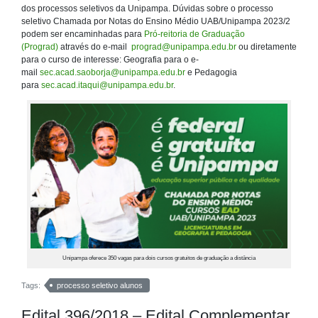
dos processos seletivos da Unipampa. Dúvidas sobre o processo
seletivo Chamada por Notas do Ensino Médio UAB/Unipampa 2023/2
podem ser encaminhadas para
Pró-reitoria de Graduação
(Prograd)
através do e-mail
prograd@unipampa.edu.br
ou diretamente
para o curso de interesse: Geografia para o e-
mail
sec.acad.saoborja@unipampa.edu.br
e Pedagogia
para
sec.acad.itaqui@unipampa.edu.br
.
Unipampa oferece 350 vagas para dois cursos gratuitos de graduação a distância
Tags:
processo seletivo alunos
Edital 396/2018 – Edital Complementar