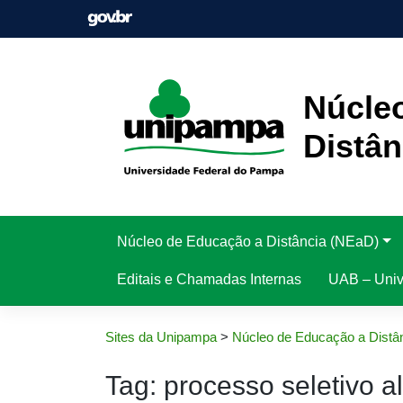
Pular
para
o
conteúdo
Núcle
Distân
Núcleo de Educação a Distância (NEaD)
Editais e Chamadas Internas
UAB – Unive
Sites da Unipampa
>
Núcleo de Educação a Distâ
Tag:
processo seletivo a