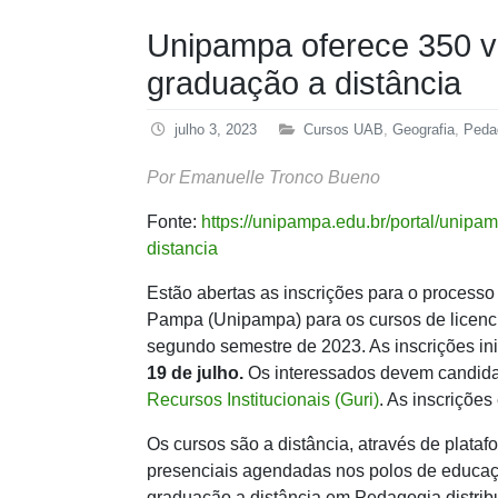
Unipampa oferece 350 va
graduação a distância
julho 3, 2023
Cursos UAB
,
Geografia
,
Peda
Por Emanuelle Tronco Bueno
Fonte:
https://unipampa.edu.br/portal/unipa
distancia
Estão abertas as inscrições para o processo
Pampa (Unipampa) para os cursos de licenc
segundo semestre de 2023. As inscrições inic
19 de julho.
Os interessados devem candidat
Recursos Institucionais (Guri)
. As inscrições
Os cursos são a distância, através de plata
presenciais agendadas nos polos de educaçã
graduação a distância em Pedagogia distribu