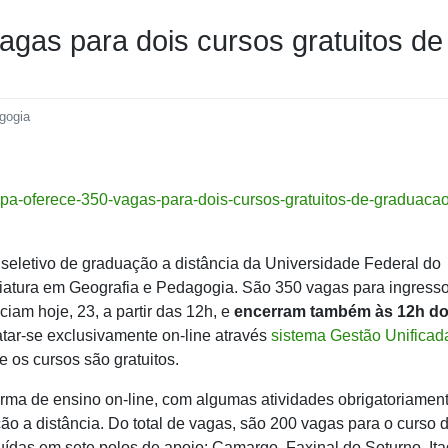
gas para dois cursos gratuitos de
gogia
mpa-oferece-350-vagas-para-dois-cursos-gratuitos-de-graduacao
 seletivo de graduação a distância da Universidade Federal do
iatura em Geografia e Pedagogia. São 350 vagas para ingress
iam hoje, 23, a partir das 12h, e
encerram também às 12h do
ar-se exclusivamente on-line através
sistema Gestão Unificad
 e os cursos são gratuitos.
forma de ensino on-line, com algumas atividades obrigatoriamen
o a distância. Do total de vagas, são 200 vagas para o curso 
ídas em sete polos de apoio: Camargo, Faxinal do Soturno, Ita