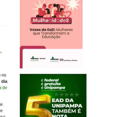
-
o no
 dia
a de
te
de
qui,