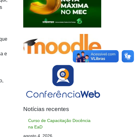
s
 que
sa e
o,
Notícias recentes
Curso de Capacitação Docência
na EaD
agosto 4, 2026