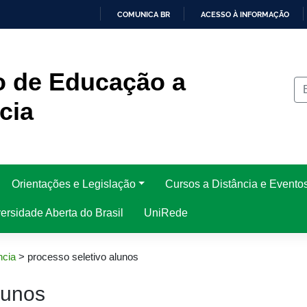
COMUNICA BR
ACESSO À INFORMAÇÃO
IR
PARA
O
CONTEÚDO
o de Educação a
cia
Orientações e Legislação
Cursos a Distância e Evento
rsidade Aberta do Brasil
UniRede
ncia
>
processo seletivo alunos
lunos