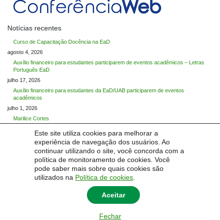
Notícias recentes
Curso de Capacitação Docência na EaD
agosto 4, 2026
Auxílio financeiro para estudantes participarem de eventos acadêmicos – Letras
Português EaD
julho 17, 2026
Auxílio financeiro para estudantes da EaD/UAB participarem de eventos
acadêmicos
julho 1, 2026
Marilice Cortes
maio 29, 2026
Este site utiliza cookies para melhorar a
Maria Cristina Graeff Wernz
experiência de navegação dos usuários. Ao
maio 27, 2026
continuar utilizando o site, você concorda com a
política de monitoramento de cookies. Você
Categorias
pode saber mais sobre quais cookies são
Categorias
utilizados na
Política de cookies
.
Aceitar
Fechar
© 2026
Núcleo de Educação a Distância
|
Universidade Federal do Pampa - Unipampa