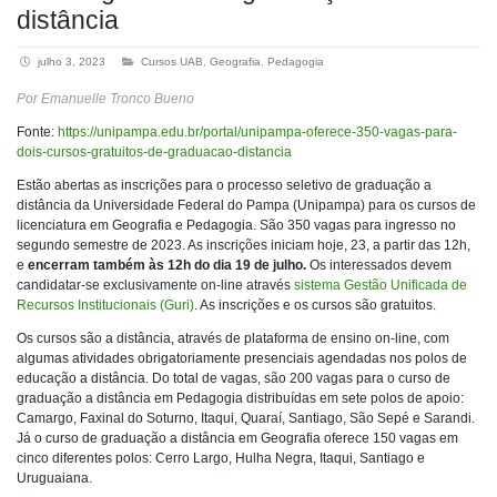
distância
julho 3, 2023
Cursos UAB
,
Geografia
,
Pedagogia
Por Emanuelle Tronco Bueno
Fonte:
https://unipampa.edu.br/portal/unipampa-oferece-350-vagas-para-
dois-cursos-gratuitos-de-graduacao-distancia
Estão abertas as inscrições para o processo seletivo de graduação a
distância da Universidade Federal do Pampa (Unipampa) para os cursos de
licenciatura em Geografia e Pedagogia. São 350 vagas para ingresso no
segundo semestre de 2023. As inscrições iniciam hoje, 23, a partir das 12h,
e
encerram também às 12h do dia 19 de julho.
Os interessados devem
candidatar-se exclusivamente on-line através
sistema Gestão Unificada de
Recursos Institucionais (Guri)
. As inscrições e os cursos são gratuitos.
Os cursos são a distância, através de plataforma de ensino on-line, com
algumas atividades obrigatoriamente presenciais agendadas nos polos de
educação a distância. Do total de vagas, são 200 vagas para o curso de
graduação a distância em Pedagogia distribuídas em sete polos de apoio:
Camargo, Faxinal do Soturno, Itaqui, Quaraí, Santiago, São Sepé e Sarandi.
Já o curso de graduação a distância em Geografia oferece 150 vagas em
cinco diferentes polos: Cerro Largo, Hulha Negra, Itaqui, Santiago e
Uruguaiana.