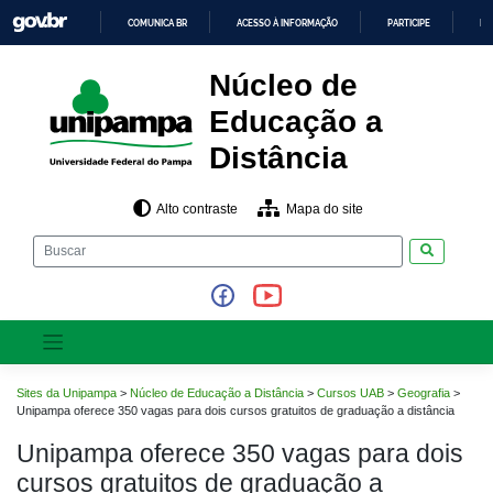
Pular
COMUNICA BR
ACESSO À INFORMAÇÃO
PARTICIPE
LE
para
o
IR
PARA
conteúdo
Núcleo de
O
CONTEÚDO
Educação a
Distância
Alto contraste
Mapa do site
Pesquisar
Sites da Unipampa
>
Núcleo de Educação a Distância
>
Cursos UAB
>
Geografia
>
Unipampa oferece 350 vagas para dois cursos gratuitos de graduação a distância
Unipampa oferece 350 vagas para dois
cursos gratuitos de graduação a