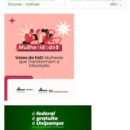
de
Discente – UniRede
MEC
Post