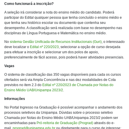
Como funcionará a inscrição?
A seleção irá considerar a nota do ensino médio do candidato. Poderá
participar do Edital qualquer pessoa que tenha concluído o ensino médio e
que tenha seu histórico escolar ou documento que contenha seu
desempenho. A classificação será realizada com base no desempenho nas
disciplinas de Língua Portuguesa e Matemática no ensino médio.
No
sistema Gestão Unificada de Recursos Institucionais (Guri)
, o interessado
deve localizar o
Edital nº 220/2023
, selecionar a opção de curso desejada
para efetuar a inscrição e selecionar um dos polos de apoio,
preferencialmente de fácil acesso, pois poderá haver atividades presenciais.
Vagas
O sistema de classificação das 350 vagas disponíveis para cada os cursos
ofertados será via Ampla Concorrência e nas dez modalidades de Cota
previstos no item 2.3 do
Edital nº 220/2023 de Chamada por Notas do
Ensino Médio UAB/Unipampa 2023/2
.
Informações
No Portal Ingresso na Graduação é possível acompanhar o andamento dos
processos seletivos da Unipampa. Dúvidas sobre o processo seletivo
Chamada por Notas do Ensino Médio UAB/Unipampa 2023/2 podem ser
encaminhadas para
Pró-reitoria de Graduação (Prograd)
através do e-
mail
prograd@unipampa.edu.br
ou diretamente para o curso de interesse: