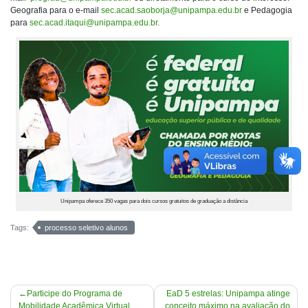
Geografia para o e-mail
sec.acad.saoborja@unipampa.edu.br
e Pedagogia
para
sec.acad.itaqui@unipampa.edu.br
.
Unipampa oferece 350 vagas para dois cursos gratuitos de graduação a distância
Tags:
processo seletivo alunos
Navegação
Participe do Programa de
EaD 5 estrelas: Unipampa atinge
Mobilidade Acadêmica Virtual
conceito máximo na avaliação do