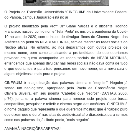
O Projeto de Extensão Universitária “CiNEGUIM” da Universidade Federal
do Pampa, campus Jaguarão está no ar!
O projeto idealizado pela Profª Drª Giane Vargas e o discente Rodrigo
Francisco, nasceu com o nome “Tela Preta” no início da pandemia da Covid-
19 no ano de 2020, com o intuito de divulgar filmes do Cinema Negro das
Américas no perfil do NEABI MOCINHA, afim de manter as redes sociais do
Núcleo ativas. No entanto, ao nos depararmos com outros projetos de
mesmo nome, bem como analisando a profundidade do que queríamos
provocar em quem acompanha as redes sociais do NEABI MOCINHA,
entendemos que apenas divulgar nas redes sociais não dava conta de tudo
o que queríamos e para isso pensamos um novo nome, uma nova cara e
alguns objetivos a mais para o projeto.
CiNEGUIM é a aglutinação das palavras cinema e “neguim”. Neguim já
sendo um neologismo, apropriado pelo Poeta da Consciência Negra
Oliviera Silveira, em seu poema “Cabelos que Negros” (DANTAS, 2006,
p.76), junta-se a palavra cinema para nomear este projeto que busca
compartilhar, pesquisar e refletir o cinema negro das américas. CiNEGUIM é
o nome daquilo que representa o que queremos mostrar, que é “cabelo puro
que dizem que é duro” nas telas do audiovisual afro diaspórico, para sermos
como nas palavras do já citado poeta, “mais neguim”.
AMANHÃ INSCRIÇÕES ABERTAS!