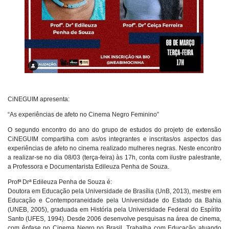
CiNEGUIM apresenta:
“As experiências de afeto no Cinema Negro Feminino”
O segundo encontro do ano do grupo de estudos do projeto de extensão
CiNEGUIM compartilha com as/os integrantes e inscritas/os aspectos das
experiências de afeto no cinema realizado mulheres negras. Neste encontro
a realizar-se no dia 08/03 (terça-feira) às 17h, conta com ilustre palestrante,
a Professora e Documentarista Edileuza Penha de Souza.
Profª Drª Edileuza Penha de Souza é:
Doutora em Educação pela Universidade de Brasília (UnB, 2013), mestre em
Educação e Contemporaneidade pela Universidade do Estado da Bahia
(UNEB, 2005), graduada em História pela Universidade Federal do Espírito
Santo (UFES, 1994). Desde 2006 desenvolve pesquisas na área de cinema,
com ênfase no Cinema Negro no Brasil. Trabalha com Educação atuando