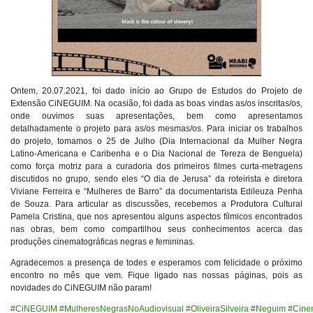
Ontem, 20.07.2021, foi dado início ao Grupo de Estudos do Projeto de
Extensão CiNEGUIM. Na ocasião, foi dada as boas vindas as/os inscritas/os,
onde ouvimos suas apresentações, bem como apresentamos
detalhadamente o projeto para as/os mesmas/os. Para iniciar os trabalhos
do projeto, tomamos o 25 de Julho (Dia Internacional da Mulher Negra
Latino-Americana e Caribenha e o Dia Nacional de Tereza de Benguela)
como força motriz para a curadoria dos primeiros filmes curta-metragens
discutidos no grupo, sendo eles “O dia de Jerusa” da roteirista e diretora
Viviane Ferreira e “Mulheres de Barro” da documentarista Edileuza Penha
de Souza. Para articular as discussões, recebemos a Produtora Cultural
Pamela Cristina, que nos apresentou alguns aspectos fílmicos encontrados
nas obras, bem como compartilhou seus conhecimentos acerca das
produções cinematográficas negras e femininas.
Agradecemos a presença de todes e esperamos com felicidade o próximo
encontro no mês que vem. Fique ligado nas nossas páginas, pois as
novidades do CiNEGUIM não param!
#CiNEGUIM
#MulheresNegrasNoAudiovisual
#OliveiraSilveira
#Neguim
#Cine