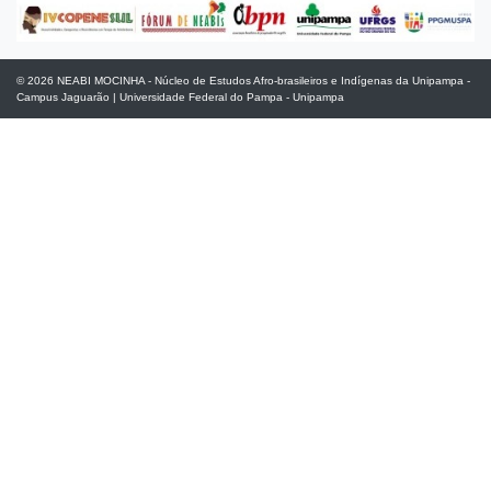
© 2026
NEABI MOCINHA - Núcleo de Estudos Afro-brasileiros e Indígenas da Unipampa -
Campus Jaguarão
|
Universidade Federal do Pampa - Unipampa