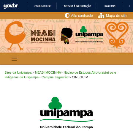
Pular
COMUNICA BR
ACESSO À INFORMAÇÃO
PARTICIPE
LE
para
o
IR
Alto contraste
Mapa do site
PARA
conteúdo
O
CONTEÚDO
Sites da Unipampa
>
NEABI MOCINHA - Núcleo de Estudos Afro-brasileiros e
Indígenas da Unipampa - Campus Jaguarão
>
CINEGUIM