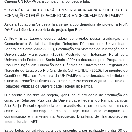
Cinema UNIPAMPA para compartilhar conosco a fala:
“EXPERIÊNCIA DA EXTENSÃO UNIVERSITÁRIA PARA A CULTURA E A
FORMAÇÃO CIDADÃ: O PROJETO MOSTRA DE CINEMA DA UNIPAMPA”
As/os articuladoras/os desta fala serão a coordenadora do projeto, a Profª.
Drª Elisa Lübeck e o bolsista do projeto Igor Rios.
A Profª. Elisa Lübeck, coordenadora do projeto, possui graduação em
Comunicação Social Habilitação Relações Públicas pela Universidade
Federal de Santa Maria (2001), Graduação em Sistemas de Informação pela
Universidade Franciscana (1998), Mestrado em Extensão Rural pela
Universidade Federal de Santa Maria (2004) e doutorado pelo Programa de
Pós-Graduação em Educação nas Ciências da Universidade Regional do
Noroeste do Estado do Rio Grande do Sul – UNIJUÍ (2016). Foi membro do
Comitê de Ética em Pesquisa da UNIPAMPA e coordenadora substituta do
Curso de Relações Públicas. Atualmente, é Professora Adjunta do Curso de
Relações Públicas da Universidade Federal do Pampa.
O discente e bolsista do projeto, Igor Rios, é estudante de graduação do
curso de Relações Públicas da Universidade Federal do Pampa, campus
São Borja. Possui experiência com o audiovisual, em contato com marcas
como Adidas, Flamengo e Moleca. Hoje atua como estagiário de
comunicação e marketing na Associação Brasileira de Transportadores
Internacionais – ABTI.
Estão todes convidades para este encontro a ser realizado no dia 08 de