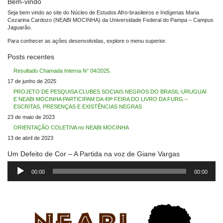
Bem-vindo
Seja bem vindo ao site do Núcleo de Estudos Afro-brasileiros e Indígenas Maria
Cezarina Cardozo (NEABI MOCINHA) da Universidade Federal do Pampa – Campus
Jaguarão.
Para conhecer as ações desenvolvidas, explore o menu superior.
Posts recentes
Resultado Chamada Interna N° 04/2025.
17 de junho de 2025
PROJETO DE PESQUISA CLUBES SOCIAIS NEGROS DO BRASIL-URUGUAI
E NEABI MOCINHA PARTICIPAM DA 49ª FEIRA DO LIVRO DA FURG –
ESCRITAS, PRESENÇAS E EXISTÊNCIAS NEGRAS
23 de maio de 2023
ORIENTAÇÃO COLETIVA no NEABI MOCINHA
13 de abril de 2023
Um Defeito de Cor – A Partida na voz de Giane Vargas
Tocador
de
00:00
00:00
áudio