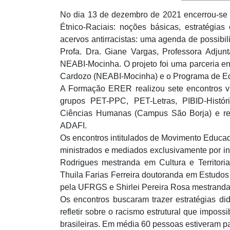
No dia 13 de dezembro de 2021 encerrou-se 
Étnico-Raciais: noções básicas, estratégias
acervos antirracistas: uma agenda de possibi
Profa. Dra. Giane Vargas, Professora Adj
NEABI-Mocinha. O projeto foi uma parceria en
Cardozo (NEABI-Mocinha) e o Programa de Edu
A Formação ERER realizou sete encontros vi
grupos PET-PPC, PET-Letras, PIBID-Histór
Ciências Humanas (Campus São Borja) e re
ADAFI.
Os encontros intitulados de Movimento Educado
ministrados e mediados exclusivamente por inte
Rodrigues mestranda em Cultura e Territoria
Thuila Farias Ferreira doutoranda em Estudos
pela UFRGS e Shirlei Pereira Rosa mestrand
Os encontros buscaram trazer estratégias did
refletir sobre o racismo estrutural que imposs
brasileiras. Em média 60 pessoas estiveram pa