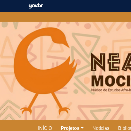
Pular
para
o
conteúdo
INÍCIO
Projetos
Notícias
Bibli