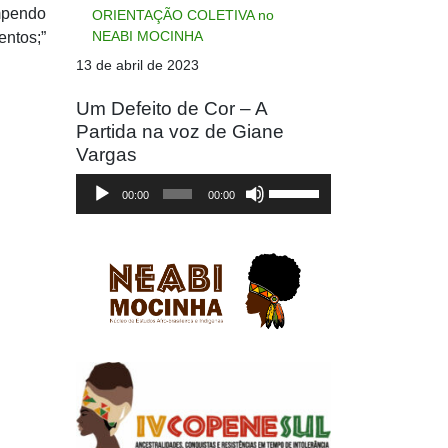
ompendo
ORIENTAÇÃO COLETIVA no
NEABI MOCINHA
entos;”
13 de abril de 2023
Um Defeito de Cor – A
Partida na voz de Giane
Vargas
Tocador
Use
00:00
00:00
de
as
áudio
setas
para
cima
ou
para
baixo
para
aumentar
ou
diminuir
o