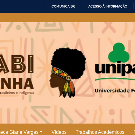
COMUNICA BR
ACESSO À INFORMAÇÃO
IR
PARA
O
CONTEÚDO
oteca Giane Vargas
Vídeos
Trabalhos Acadêmicos