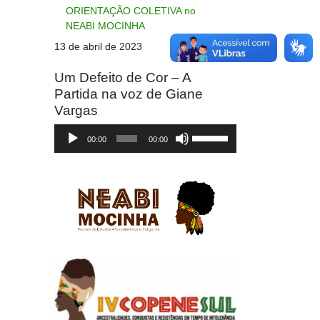
ORIENTAÇÃO COLETIVA no
NEABI MOCINHA
13 de abril de 2023
Um Defeito de Cor – A
Partida na voz de Giane
Vargas
Tocador
Use
00:00
00:00
de
as
áudio
setas
para
cima
ou
para
baixo
para
aumentar
ou
diminuir
o