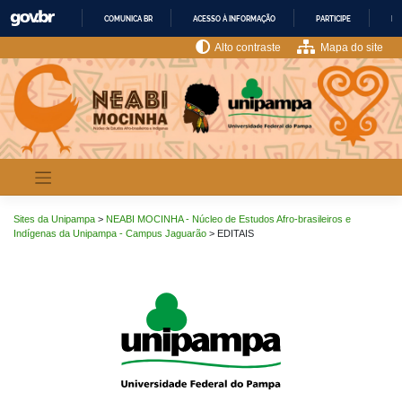
Pular
COMUNICA BR
ACESSO À INFORMAÇÃO
PARTICIPE
LE
para
o
IR
Alto contraste
Mapa do site
PARA
conteúdo
O
CONTEÚDO
Sites da Unipampa
>
NEABI MOCINHA - Núcleo de Estudos Afro-brasileiros e
Indígenas da Unipampa - Campus Jaguarão
>
EDITAIS